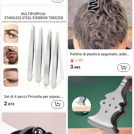
Pettine di plastica sagomato, adatto per pendolarismo quotidiano, viaggi di lavoro, turismo e uso in ufficio. È portatile, compatto e facile da riporre. Aiuta nello styling e nell'aumentare il volume dei capelli, nel controllare l'effetto crespo, colore casuale.
2 left
3
.48€
Set di 4 pezzi Pinzetta per sopracciglia in acciaio inossidabile inclinata, strumento per la rimozione dei peli fini, strumento per il trucco, rimozione dei peli del viso, rifinitura, facile da trasportare a casa
2
.87€