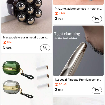
Pinzette, adatte per uso in hotel e casa, molto pratiche per rimuovere peli del viso e sopracciglia
4 left
3
.72€
Massaggiatore a in metallo con velocità regolabile, design in legno - Adatto per muscoli e stimolazione | Strumento da massaggio ergonomico e portatile per uso domestico/ufficio
6 left
5
.60€
1/2 pezzi Pinzette Premium con punta rotonda per la rimozione di sopracciglia e peli del viso | Impugnatura senza cuciture, rifinitura precisa per capelli corti, facile combinazione di sopracciglia, barba, basette - Strumento di bellezza durevole per uomini e donne, in acciaio inossidabile, non elettrico
20 left
2
.98€