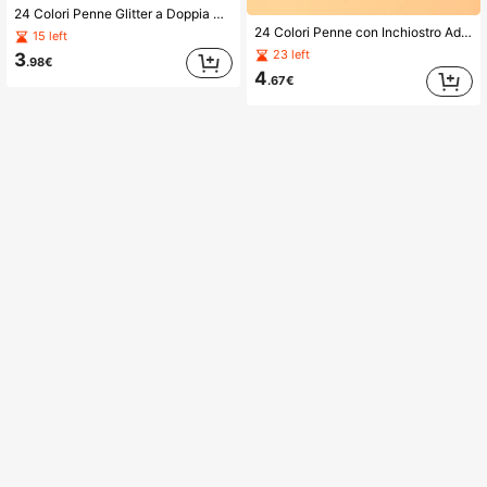
24 Colori Penne Glitter a Doppia Punta, Inchiostro Adesivo ad Asciugatura Rapida, Punta Fine, Colori Casuali, Punta e Fusto Integrati, Adatte per Scrapbooking, Creazione di Biglietti, Diari. 24 Colori Penne da Disegno a Doppia Punta - Set di Pennarelli Glitter, Adatte per Studenti, Artisti e Forniture di Cancelleria.
24 Colori Penne con Inchiostro Adesivo ad Asciugatura Rapida a Punta Fine, Colori Casuali, Testina e Fusto Integrati, Adatte per Scrapbooking, Creazione di Biglietti, Journaling, 24 Colori Penne da Pittura a Doppia Punta - Set di Marcatori Glitter, Adatte per Studenti, Artisti e Forniture di Cancelleria.
15 left
23 left
3
.98€
4
.67€