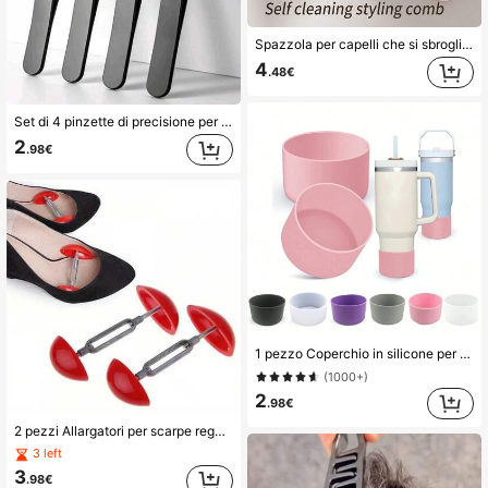
Spazzola per capelli che si sbroglia rapidamente, pettine retrattile, spazzola anti-perdita di capelli in TPE, spazzola per capelli autopulente, progettata per le donne
4
.48€
Set di 4 pinzette di precisione per sopracciglia, pinzette professionali in acciaio inossidabile per sopracciglia - grande precisione per rimuovere peli del viso, schegge e peli incarniti, trimmer per sopracciglia, rimozione peli del viso, tagliacapelli, forniture per barbieri, taglio di capelli, borsa, organizer, stoccaggio, accessori per capelli
2
.98€
1 pezzo Coperchio in silicone per bicchiere, adatto per bicchieri per acqua da 40_32_20 once, con fondo antiscivolo e copertura protettiva
(1000+)
2
.98€
2 pezzi Allargatori per scarpe regolabili mini, adatti per tacchi alti, sneaker e scarpe artificiali - Strumento di modellazione anti-rughe, espansore facile da usare
3 left
3
.98€