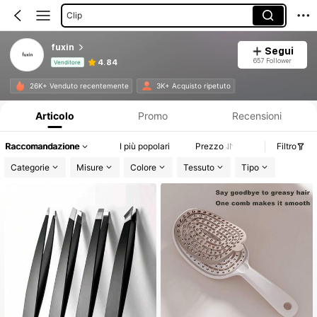
Organizzatori Di Cavi
fuxin
Segui
657 Follower
4.84
Venditore
Informazioni sul prodotto: Comunicazione del prezzo, dettagli su vendite e disponibilità.
26K+ Venduto recentemente
3K+ Acquisto ripetuto
Articolo
Promo
Recensioni
Raccomandazione
I più popolari
Prezzo
Filtro
Categorie
Misure
Colore
Tessuto
Tipo