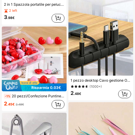
2 in 1 Spazzola portatile per pelucchi/Rimuovi peli di animali domestici/Pulitore per polvere, design compatto con funzione di strappo della carta, rullo per pelucchi da viaggio
2 left
3
.98€
1 pezzo desktop Cavo gestione Organizzatore per dati cavi
(1000+)
Risparmia 0.03€
2
.48€
20 pezzi/Confezione Puntine da disegno creative a forma di cuore, colore rosa e rosso, adatte per ufficio, scuola, disegno e articoli per il rientro a scuola, forniture scolastiche
-1%
2
.45€
2.48€