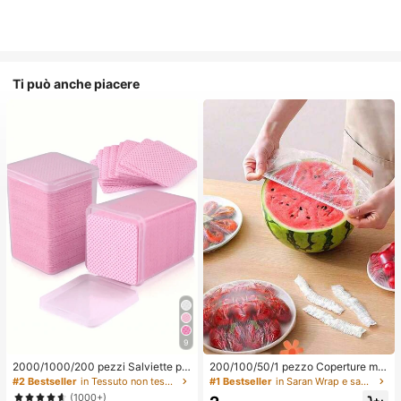
Ti può anche piacere
9
2000/1000/200 pezzi Salviette pe
200/100/50/1 pezzo Coperture mo
r la pulizia delle unghie - Tamponi p
nouso in pellicola trasparente per al
#2 Bestseller
in Tessuto non tessuto Strumenti per la rimozione
#1 Bestseller
in Saran Wrap e sacchetti di plastica
rofessionali senza pelucchi per rim
imenti, Coperture per doccia, Sacc
(1000+)