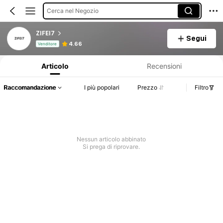
Cerca nel Negozio
ZIFEI7
Segui
Informazioni sul prodotto: Comunicazione del prezzo, dettagli su vendite e disponibilità.
4.66
Venditore
Articolo
Recensioni
Raccomandazione
I più popolari
Prezzo
Filtro
Nessun articolo abbinato
Si prega di riprovare.