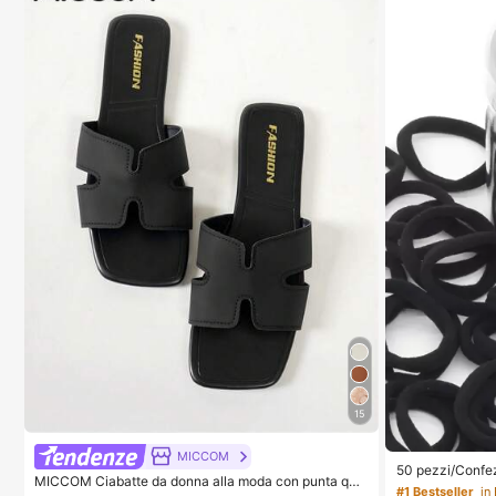
o, hotel, uffici,
15
MICCOM
50 pezzi/Confez
MICCOM Ciabatte da donna alla moda con punta qua
i di base ad alt
#1 Bestseller
in