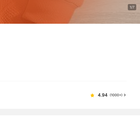
1/7
4.94
(1000+)