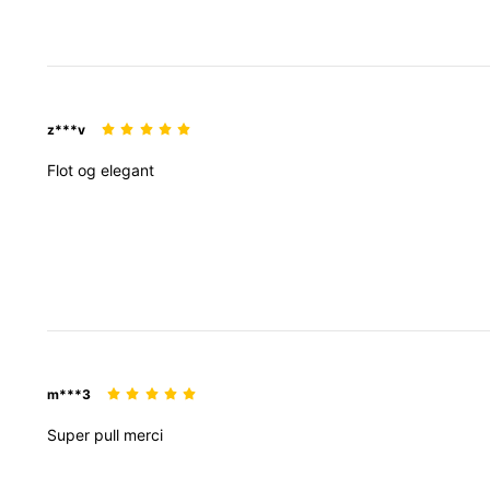
z***v
Flot
og
elegant
m***3
Super
pull
merci