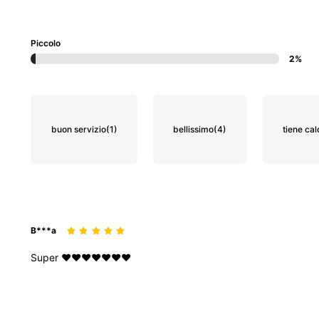
Piccolo
2%
buon servizio
(1)
bellissimo
(4)
tiene ca
B***a
Super
❤️❤️❤️❤️❤️❤️❤️