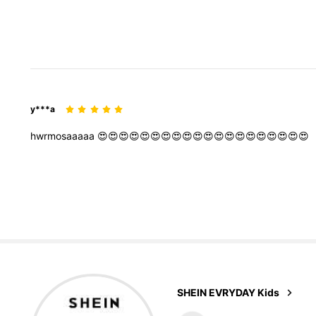
y***a
hwrmosaaaaa
😍😍😍😍😍😍😍😍😍😍😍😍😍😍😍😍😍😍😍😍
426K Follower
4.90
SHEIN EVRYDAY Kids