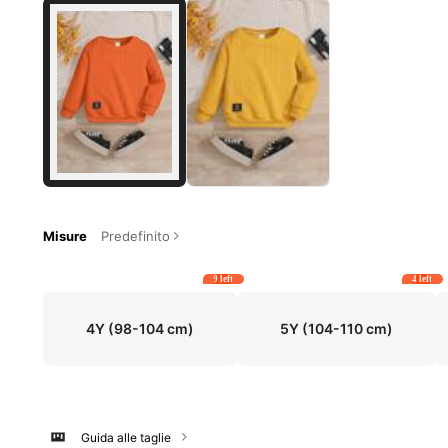
Misure
Predefinito
9 left
4 left
4Y
(98-104 cm)
5Y
(104-110 cm)
Guida alle taglie