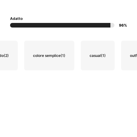
Adatto
96%
ldo
(2)
colore semplice
(1)
casual
(1)
outf