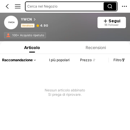
Cerca nel Negozio
YWCN
Segui
56 Follower
4.90
Venditore
Informazioni sul prodotto: Comunicazione del prezzo, dettagli su vendite e disponibilità.
100+ Acquisto ripetuto
Articolo
Recensioni
Raccomandazione
I più popolari
Prezzo
Filtro
Nessun articolo abbinato
Si prega di riprovare.