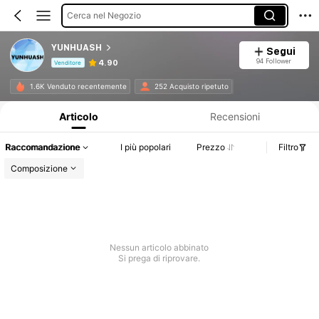
Cerca nel Negozio
YUNHUASH
Segui
94 Follower
4.90
Venditore
Informazioni sul prodotto: Comunicazione del prezzo, dettagli su vendite e disponibilità.
1.6K Venduto recentemente
252 Acquisto ripetuto
Articolo
Recensioni
Raccomandazione
I più popolari
Prezzo
Filtro
Composizione
Nessun articolo abbinato
Si prega di riprovare.