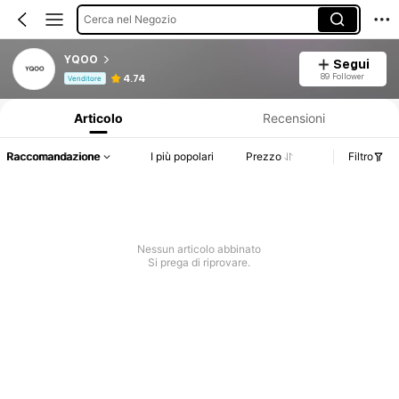
Cerca nel Negozio
YQOO
Segui
Informazioni sul prodotto: Comunicazione del prezzo, dettagli su vendite e disponibilità.
89 Follower
4.74
Venditore
Articolo
Recensioni
Raccomandazione
I più popolari
Prezzo
Filtro
Nessun articolo abbinato
Si prega di riprovare.