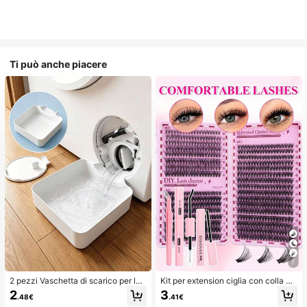
Ti può anche piacere
7
2 pezzi Vaschetta di scarico per lav
Kit per extension ciglia con colla a
atrice, Tappetino di protezione imp
doppia estremità/640 ciuffi di ciglia
2
3
.48€
.41€
ermeabile per pavimento della lava
finte in visone sintetico fai-da-te, ri