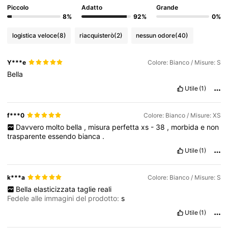
Piccolo
Adatto
Grande
8%
92%
0%
logistica veloce
(8)
riacquisterò
(2)
nessun odore
(40)
Y***e
Colore: Bianco / Misure: S
Bella
Utile
(1)
f***0
Colore: Bianco / Misure: XS
Davvero
molto
bella
,
misura
perfetta
xs
-
38
,
morbida
e
non
trasparente
essendo
bianca
.
Utile
(1)
k***a
Colore: Bianco / Misure: S
Bella
elasticizzata
taglie
reali
Fedele alle immagini del prodotto:
s
Utile
(1)