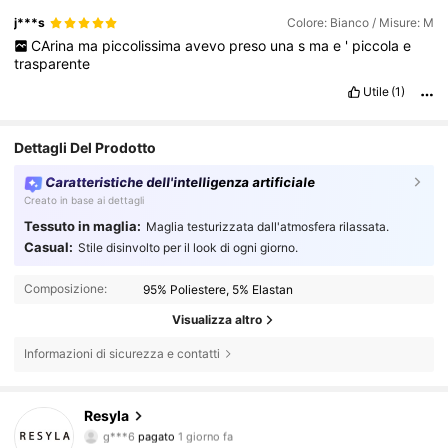
j***s
Colore: Bianco / Misure: M
CArina
ma
piccolissima
avevo
preso
una
s
ma
e
'
piccola
e
trasparente
Utile
(1)
Dettagli Del Prodotto
Caratteristiche dell'intelligenza artificiale
Creato in base ai dettagli
Tessuto in maglia:
Maglia testurizzata dall'atmosfera rilassata.
Casual:
Stile disinvolto per il look di ogni giorno.
Composizione:
95% Poliestere, 5% Elastan
Visualizza altro
Informazioni di sicurezza e contatti
458K Follower
4.66
Resyla
g***6
pagato
1 giorno fa
m***u
segue
4 ore fa