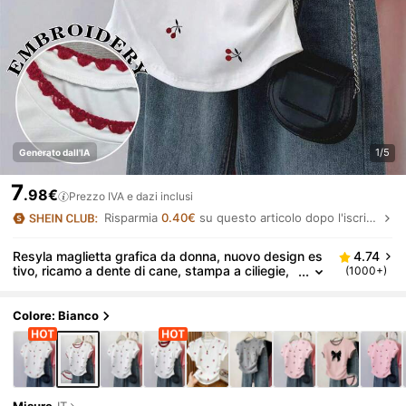
1/5
Generato dall'IA
7
.98€
Prezzo IVA e dazi inclusi
Risparmia
0.40€
su questo articolo dopo l'iscrizione.
Resyla maglietta grafica da donna, nuovo design es
4.74
tivo, ricamo a dente di cane, stampa a ciliegie,
(1000+)
grigio, abbigliamento all'aperto, vita arricciata a
derente, back to school, festa dell'insegnante, vers
atile ed elegante, maglietta da donna
Colore: Bianco