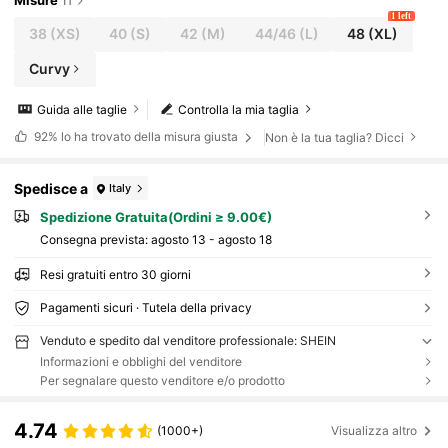
Misure
IT
1 left
38
(XS)
40
(S)
42
(M)
44/46
(L)
48
(XL)
Curvy
Guida alle taglie
Controlla la mia taglia
92%
lo ha trovato della misura giusta
Non è la tua taglia? Dicci
Spedisce a
Italy
Spedizione Gratuita(Ordini ≥ 9.00€)
Consegna prevista:
agosto 13 - agosto 18
Resi gratuiti entro 30 giorni
Pagamenti sicuri · Tutela della privacy
Venduto e spedito dal venditore professionale: SHEIN
Informazioni e obblighi del venditore
Per segnalare questo venditore e/o prodotto
4.74
(1000+)
Visualizza altro