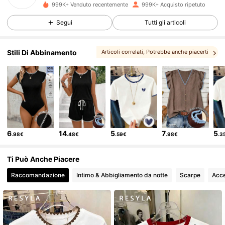
999K+ Venduto recentemente
999K+ Acquisto ripetuto
458K Follower
4.66
Segui
Tutti gli articoli
458K Follower
4.66
Stili Di Abbinamento
Articoli correlati
, Potrebbe anche piacerti
458K Follower
4.66
458K Follower
4.66
6
14
5
7
5
.98€
.48€
.59€
.98€
.3
458K Follower
4.66
Ti Può Anche Piacere
Raccomandazione
Intimo & Abbigliamento da notte
Scarpe
Acce
458K Follower
4.66
458K Follower
4.66