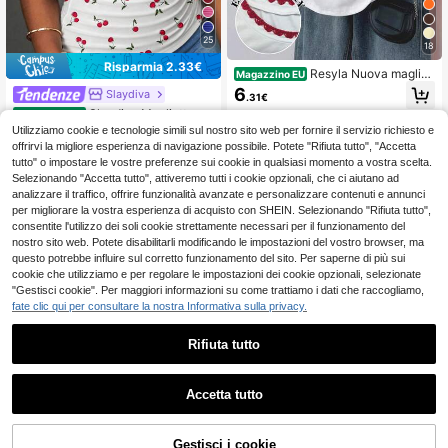
25
18
Risparmia 2.33€
Resyla Nuova magliet
Magazzino EU
ta a maniche corte estiva da donna,
6
Slaydiva
.31€
bianca con ricamo a dente di cane,
Slaydiva Maglietta a
Magazzino EU
stile casual minimalista, adatta per
4-7 giorni lavorativi
maniche corte da donna con bordo i
casa, all'aperto, ufficio, ritorno a sc
4
Utilizziamo cookie e tecnologie simili sul nostro sito web per fornire il servizio richiesto e
.15€
-35%
6.48€
n pizzo e volant, con stampa di cilie
uola, festa dell'insegnante, ricamo a
offrirvi la migliore esperienza di navigazione possibile. Potete "Rifiuta tutto", "Accetta
gie, adatta per l'uso quotidiano esti
dente di cane rosso a contrasto, all
4-7 giorni lavorativi
tutto" o impostare le vostre preferenze sui cookie in qualsiasi momento a vostra scelta.
vo
a moda
Selezionando "Accetta tutto", attiveremo tutti i cookie opzionali, che ci aiutano ad
analizzare il traffico, offrire funzionalità avanzate e personalizzare contenuti e annunci
per migliorare la vostra esperienza di acquisto con SHEIN. Selezionando "Rifiuta tutto",
consentite l'utilizzo dei soli cookie strettamente necessari per il funzionamento del
nostro sito web. Potete disabilitarli modificando le impostazioni del vostro browser, ma
questo potrebbe influire sul corretto funzionamento del sito. Per saperne di più sui
cookie che utilizziamo e per regolare le impostazioni dei cookie opzionali, selezionate
"Gestisci cookie". Per maggiori informazioni su come trattiamo i dati che raccogliamo,
fate clic qui per consultare la nostra Informativa sulla privacy.
Rifiuta tutto
12
Accetta tutto
Risparmia 0.05€
INAWLY Maglietta don
Gestisci i cookie
Magazzino EU