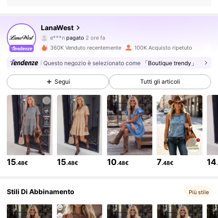
133K Follower
4.77
LanaWest
e***n
pagato
2 ore fa
m***u
segue
1 ore fa
360K Venduto recentemente
100K Acquisto ripetuto
133K Follower
4.77
Questo negozio è selezionato come
「Boutique trendy」
Segui
Tutti gli articoli
133K Follower
4.77
133K Follower
4.77
133K Follower
4.77
15
15
10
7
14
.48€
.48€
.48€
.48€
133K Follower
4.77
Stili Di Abbinamento
Più stile