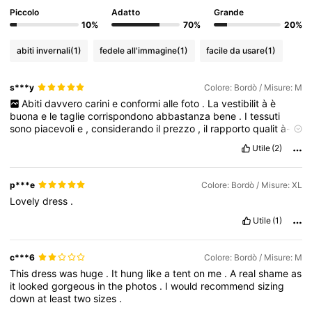
Piccolo
Adatto
Grande
10%
70%
20%
abiti invernali
(1)
fedele all'immagine
(1)
facile da usare
(1)
s***y
Colore: Bordò / Misure: M
Abiti
davvero
carini
e
conformi
alle
foto
.
La
vestibilit
à
è
buona
e
le
taglie
corrispondono
abbastanza
bene
.
I
tessuti
sono
piacevoli
e
,
considerando
il
prezzo
,
il
rapporto
qualit
à-
prezzo
è
ottimo
.
Sono
rimasta
soddisfatta
dell
’
acquisto
e
Utile
(2)
sicuramente
comprer
ò
ancora
p***e
Colore: Bordò / Misure: XL
Lovely
dress
.
Utile
(1)
c***6
Colore: Bordò / Misure: M
This
dress
was
huge
.
It
hung
like
a
tent
on
me
.
A
real
shame
as
it
looked
gorgeous
in
the
photos
.
I
would
recommend
sizing
down
at
least
two
sizes
.