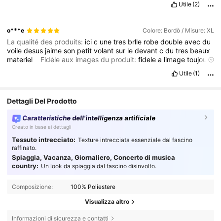
Utile
(2)
o***e
Colore: Bordò / Misure: XL
La qualité des produits:
ici
c
une
tres
brlle
robe
double
avec
du
voile
desus
jaime
son
petit
volant
sur
le
devant
c
du
tres
beaux
materiel
Fidèle aux images du produit:
fidele
a
limage
toujour
pour
moi
desus
du
genouc
Description de l'odeur:
tres
bon
.
Utile
(1)
materiel
avec
doublure
et
voile
Adapter:
tres
bien
adapte
Dettagli Del Prodotto
Caratteristiche dell'intelligenza artificiale
Creato in base ai dettagli
Tessuto intrecciato:
Texture intrecciata essenziale dal fascino
raffinato.
Spiaggia, Vacanza, Giornaliero, Concerto di musica
country:
Un look da spiaggia dal fascino disinvolto.
Composizione:
100% Poliestere
Visualizza altro
Informazioni di sicurezza e contatti