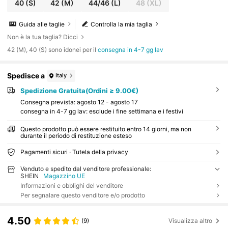
n romantico casual, versatile per vacanze, uso qu
40
(S)
42
(M)
44/46
(L)
48
(XL)
otidiano, comodo, minimalista, adatto per concer
ti di musica country
Guida alle taglie
Controlla la mia taglia
Non è la tua taglia? Dicci
42 (M), 40 (S) sono idonei per il
consegna in 4-7 gg lav
Spedisce a
Italy
Spedizione Gratuita(Ordini ≥ 9.00€)
Consegna prevista:
agosto 12 - agosto 17
consegna in 4-7 gg lav: esclude i fine settimana e i festivi
Questo prodotto può essere restituito entro 14 giorni, ma non
durante il periodo di restituzione esteso
Pagamenti sicuri · Tutela della privacy
Venduto e spedito dal venditore professionale:
SHEIN
Magazzino UE
Informazioni e obblighi del venditore
Per segnalare questo venditore e/o prodotto
4.50
(9)
Visualizza altro