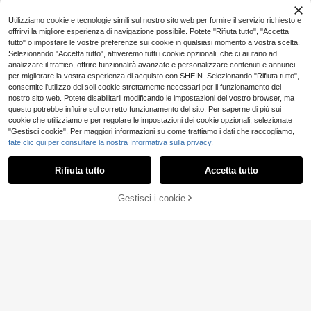
aglio in pizzo sulla schiena., 36098
Utilizziamo cookie e tecnologie simili sul nostro sito web per fornire il servizio richiesto e
offrirvi la migliore esperienza di navigazione possibile. Potete "Rifiuta tutto", "Accetta
tutto" o impostare le vostre preferenze sui cookie in qualsiasi momento a vostra scelta.
Selezionando "Accetta tutto", attiveremo tutti i cookie opzionali, che ci aiutano ad
analizzare il traffico, offrire funzionalità avanzate e personalizzare contenuti e annunci
per migliorare la vostra esperienza di acquisto con SHEIN. Selezionando "Rifiuta tutto",
consentite l'utilizzo dei soli cookie strettamente necessari per il funzionamento del
nostro sito web. Potete disabilitarli modificando le impostazioni del vostro browser, ma
questo potrebbe influire sul corretto funzionamento del sito. Per saperne di più sui
cookie che utilizziamo e per regolare le impostazioni dei cookie opzionali, selezionate
"Gestisci cookie". Per maggiori informazioni su come trattiamo i dati che raccogliamo,
fate clic qui per consultare la nostra Informativa sulla privacy.
Rifiuta tutto
Accetta tutto
AGGIUNGI AL
Gestisci i cookie
COMPRA ORA
CARRELLO
LanaWest
LanaWest Abito corto
Magazzino EU
#vestitocostieroe
da donna in pizzo intrecciato con s
13
Breezaya 1 pezzo Abi
Magazzino EU
.92€
palline sottili
to estivo casual bohémien scollo a
12
.48€
4-7 giorni lavorativi
V con motivo, abbigliamento da spi
aggia per vacanze per donne
4-7 giorni lavorativi