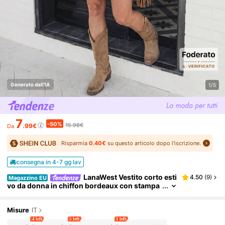
Generato dall'IA
1/5
7
-50%
15.98€
.99€
Da
Risparmia
0.40€
su questo articolo dopo l'iscrizione.
consegna in 4-7 gg lav
LanaWest Vestito corto esti
4.50
(
9
)
Magazzino EU
vo da donna in chiffon bordeaux con stampa
digitale vintage paisley e anacardi, scollo a V,
allacciatura frontale, orlo con volant, maniche co
rte, arricciature asimmetriche, multistrato, linea a
Misure
IT
trapezio, stile babydoll, vintage western bohémie
4 left
5 left
1 left