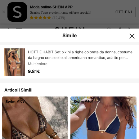
Moda online-SHEIN APP
×
OTTIENI
Scarica l'app e ottieni tante offerte speciali!
(12,439)
Simile
HOTTIE HABIT Set bikini a righe colorate da donna, costume
da bagno con scollo all'americana romantico, adatto per
spiaggia estiva e feste in vacanza
Multicolore
9.81€
Articoli Simili