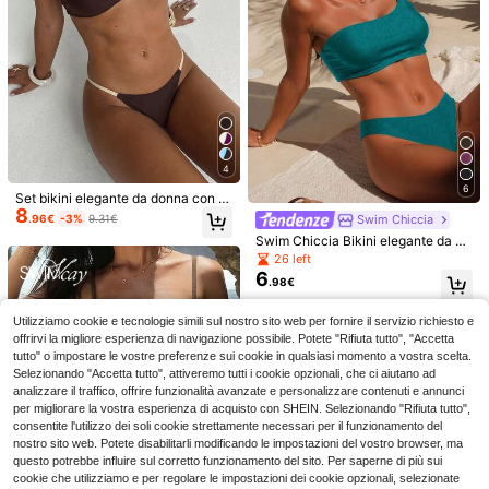
4
8
6
Set bikini elegante da donna con al
8
ta elasticità, spalline sottili, schiena
#bikinivacanzeestive
#bikinivitaalta
.96€
-3%
9.31€
Swim Chiccia
scoperta, fibbia, bicolore, marrone,
Bikini sexy da donna in 2 pezzi, con
Swim Mod Set di coprispalla a unci
Swim Chiccia Bikini elegante da do
per vacanze, spiaggia, estate, resor
7
accessori lucidi e tessuto speciale,
netto a tema anguria per donna, ad
nna per spiaggia e festival musicali
(100+)
26 left
t wear
.65€
casual da spiaggia estivo per vacan
atto per le vacanze
estivi, con una spalla, in tessuto ma
10
6
.38€
10.48€
.98€
ze
rrone lucido e decorato con perline
Utilizziamo cookie e tecnologie simili sul nostro sito web per fornire il servizio richiesto e
offrirvi la migliore esperienza di navigazione possibile. Potete "Rifiuta tutto", "Accetta
tutto" o impostare le vostre preferenze sui cookie in qualsiasi momento a vostra scelta.
Selezionando "Accetta tutto", attiveremo tutti i cookie opzionali, che ci aiutano ad
analizzare il traffico, offrire funzionalità avanzate e personalizzare contenuti e annunci
per migliorare la vostra esperienza di acquisto con SHEIN. Selezionando "Rifiuta tutto",
consentite l'utilizzo dei soli cookie strettamente necessari per il funzionamento del
nostro sito web. Potete disabilitarli modificando le impostazioni del vostro browser, ma
questo potrebbe influire sul corretto funzionamento del sito. Per saperne di più sui
cookie che utilizziamo e per regolare le impostazioni dei cookie opzionali, selezionate