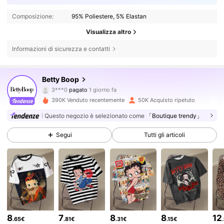
Composizione:
95% Poliestere, 5% Elastan
Visualizza altro
Informazioni di sicurezza e contatti
54K Follower
4.82
Betty Boop
3***0
pagato
1 giorno fa
v***4
segue
4 ore fa
390K Venduto recentemente
50K Acquisto ripetuto
54K Follower
4.82
Questo negozio è selezionato come
「Boutique trendy」
Segui
Tutti gli articoli
54K Follower
4.82
54K Follower
4.82
54K Follower
4.82
8
7
8
8
12
.65€
.81€
.31€
.15€