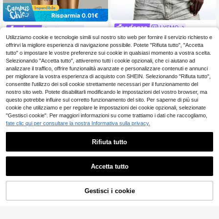
Risparmia 0.01€
LYSMO
#cartoonpop
LYSMO Blusa casual da donn
NEW
Utilizziamo cookie e tecnologie simili sul nostro sito web per fornire il servizio richiesto e
Betty Boop x SHEIN Maglietta casu
a a righe con vita arricciata per il pe
al da donna a maniche corte con pi
offrirvi la migliore esperienza di navigazione possibile. Potete "Rifiuta tutto", "Accetta
17
7
.98€
ndolarismo
.63€
7.64€
zzo a contrasto
tutto" o impostare le vostre preferenze sui cookie in qualsiasi momento a vostra scelta.
Selezionando "Accetta tutto", attiveremo tutti i cookie opzionali, che ci aiutano ad
analizzare il traffico, offrire funzionalità avanzate e personalizzare contenuti e annunci
per migliorare la vostra esperienza di acquisto con SHEIN. Selezionando "Rifiuta tutto",
consentite l'utilizzo dei soli cookie strettamente necessari per il funzionamento del
nostro sito web. Potete disabilitarli modificando le impostazioni del vostro browser, ma
questo potrebbe influire sul corretto funzionamento del sito. Per saperne di più sui
cookie che utilizziamo e per regolare le impostazioni dei cookie opzionali, selezionate
"Gestisci cookie". Per maggiori informazioni su come trattiamo i dati che raccogliamo,
fate clic qui per consultare la nostra Informativa sulla privacy.
Rifiuta tutto
Accetta tutto
Gestisci i cookie
AGGIUNGI AL CARRELLO
8
#cartoonpop
Nuova maglietta estiva minimalista
con stampa a lettere, casual, giroco
#1 Bestseller
in Sciolto Magliette casual basic
Betty Boop x SHEIN Maglietta a ma