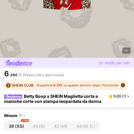
1/7
6
.26€
Prezzo IVA e dazi inclusi
Risparmia
0.31€
su questo articolo dopo l'iscrizione.
Betty Boop x SHEIN Maglietta corta a
5.00
(
1
)
maniche corte con stampa leopardata da donna
Misure
IT
1 left
38
(XS)
40
(S)
42
(M)
44/46
(L)