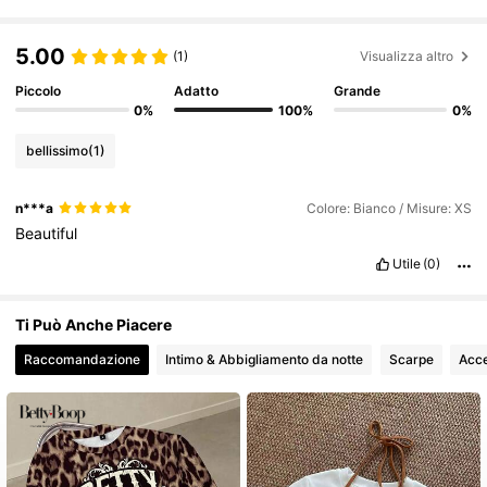
54K Follower
4.82
5.00
(1)
Visualizza altro
Piccolo
Adatto
Grande
0%
100%
0%
54K Follower
4.82
bellissimo
(1)
54K Follower
4.82
n***a
Colore: Bianco / Misure: XS
Beautiful
54K Follower
4.82
Utile
(0)
Ti Può Anche Piacere
54K Follower
4.82
Raccomandazione
Intimo & Abbigliamento da notte
Scarpe
Acce
54K Follower
4.82