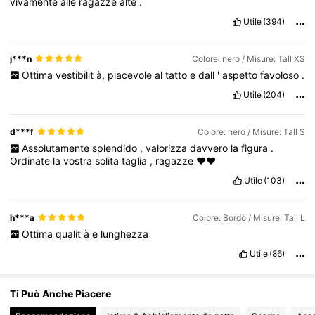
vivamente
alle
ragazze
alte
.
Utile
(394)
1M Follower
4.81
j***n
Colore: nero / Misure: Tall XS
Ottima
vestibilit
à,
piacevole
al
tatto
e
dall
'
aspetto
favoloso
.
1M Follower
4.81
Utile
(204)
d***f
Colore: nero / Misure: Tall S
Assolutamente
splendido
,
valorizza
davvero
la
figura
.
Ordinate
la
vostra
solita
taglia
,
ragazze
❤️❤️
Utile
(103)
h***a
Colore: Bordò / Misure: Tall L
Ottima
qualit
à
e
lunghezza
Utile
(86)
Ti Può Anche Piacere