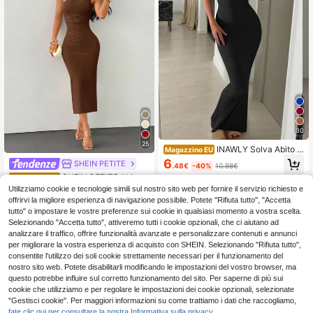
30
25
INAWLY Solva Abito e
Magazzino EU
stivo elegante da donna a tinta unit
6
SHEIN PETITE
.48€
-40%
10.98€
a, aderente, con spalline sottili e sc
SHEIN PETITE Abito c
Magazzino EU
hiena scoperta
4-7 giorni lavorativi
on decorazione a spilla color oro, c
Utilizziamo cookie e tecnologie simili sul nostro sito web per fornire il servizio richiesto e
7
.99€
-35%
12.48€
ollo asimmetrico, arricciatura e cod
offrirvi la migliore esperienza di navigazione possibile. Potete "Rifiuta tutto", "Accetta
a di pesce, per donne di piccola tagl
4-7 giorni lavorativi
tutto" o impostare le vostre preferenze sui cookie in qualsiasi momento a vostra scelta.
ia
Selezionando "Accetta tutto", attiveremo tutti i cookie opzionali, che ci aiutano ad
analizzare il traffico, offrire funzionalità avanzate e personalizzare contenuti e annunci
per migliorare la vostra esperienza di acquisto con SHEIN. Selezionando "Rifiuta tutto",
consentite l'utilizzo dei soli cookie strettamente necessari per il funzionamento del
nostro sito web. Potete disabilitarli modificando le impostazioni del vostro browser, ma
questo potrebbe influire sul corretto funzionamento del sito. Per saperne di più sui
cookie che utilizziamo e per regolare le impostazioni dei cookie opzionali, selezionate
"Gestisci cookie". Per maggiori informazioni su come trattiamo i dati che raccogliamo,
fate clic qui per consultare la nostra Informativa sulla privacy.