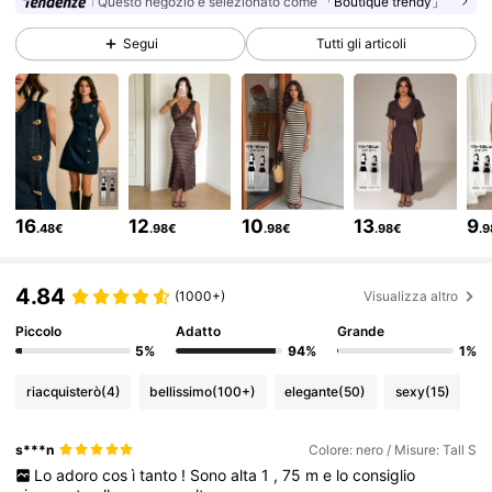
Questo negozio è selezionato come
「Boutique trendy」
1M Follower
4.81
Segui
Tutti gli articoli
1M Follower
4.81
1M Follower
4.81
16
12
10
13
9
.48€
.98€
.98€
.98€
.
1M Follower
4.81
4.84
(1000+)
Visualizza altro
1M Follower
4.81
Piccolo
Adatto
Grande
5%
94%
1%
riacquisterò
(4)
bellissimo
(100+)
elegante
(50)
sexy
(15)
1M Follower
4.81
s***n
Colore: nero / Misure: Tall S
Lo
adoro
cos
ì
tanto
!
Sono
alta
1
,
75
m
e
lo
consiglio
1M Follower
4.81