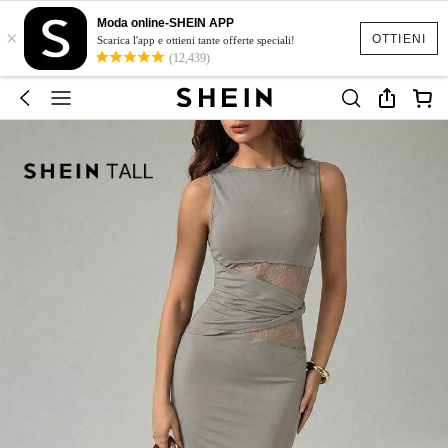
Moda online-SHEIN APP
×
OTTIENI
Scarica l'app e ottieni tante offerte speciali!
(12,439)