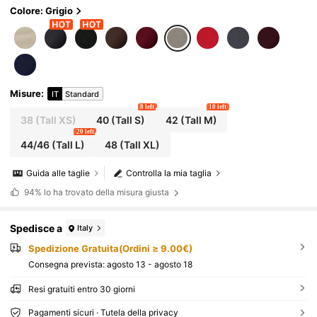
di Capodanno, per donne alte
Colore: Grigio
Misure
:
IT
Standard
8 left
10 left
38
(Tall XS)
40
(Tall S)
42
(Tall M)
20 left
44/46
(Tall L)
48
(Tall XL)
Guida alle taglie
Controlla la mia taglia
94%
lo ha trovato della misura giusta
Spedisce a
Italy
Spedizione Gratuita(Ordini ≥ 9.00€)
Consegna prevista:
agosto 13 - agosto 18
Resi gratuiti entro 30 giorni
Pagamenti sicuri · Tutela della privacy