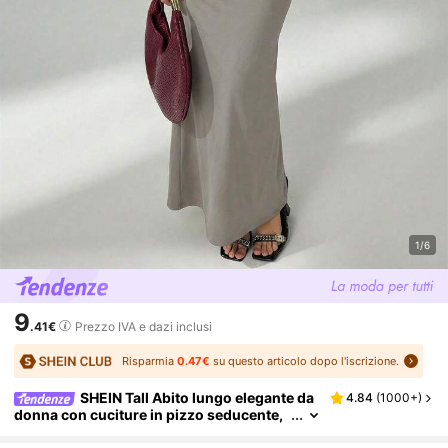
1/6
9
.41€
Prezzo IVA e dazi inclusi
Risparmia
0.47€
su questo articolo dopo l'iscrizione.
SHEIN Tall Abito lungo elegante da
4.84
(
1000+
)
donna con cuciture in pizzo seducente,
grigio estivo aderente con ritagli e trafor
i, abito da festa per curve, outfit da bar, abito