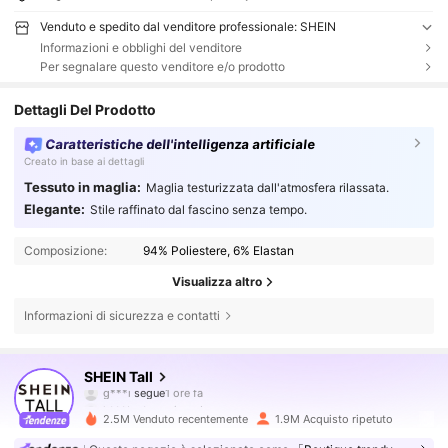
Venduto e spedito dal venditore professionale: SHEIN
Informazioni e obblighi del venditore
Per segnalare questo venditore e/o prodotto
Dettagli Del Prodotto
Caratteristiche dell'intelligenza artificiale
Creato in base ai dettagli
Tessuto in maglia:
Maglia testurizzata dall'atmosfera rilassata.
Elegante:
Stile raffinato dal fascino senza tempo.
Composizione:
94% Poliestere, 6% Elastan
Visualizza altro
Informazioni di sicurezza e contatti
1M Follower
4.81
SHEIN Tall
g***i
segue
1 ore fa
k***b
sta navigando
1M Follower
4.81
2.5M Venduto recentemente
1.9M Acquisto ripetuto