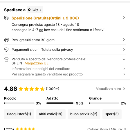
Spedisce a
Italy
Spedizione Gratuita(Ordini ≥ 9.00€)
Consegna prevista:
agosto 13 - agosto 18
consegna in 4-7 gg lav: esclude i fine settimana e i festivi
Resi gratuiti entro 30 giorni
Pagamenti sicuri · Tutela della privacy
Venduto e spedito dal venditore professionale:
SHEIN
Magazzino UE
Informazioni e obblighi del venditore
Per segnalare questo venditore e/o prodotto
4.86
(1000+)
Visualizza altro
Piccolo
Adatto
Grande
3%
95%
2%
riacquisterò
(1)
abiti estivi
(19)
buon servizio
(2)
sport
(3)
L***a
Colore: Rosa / Misure: S