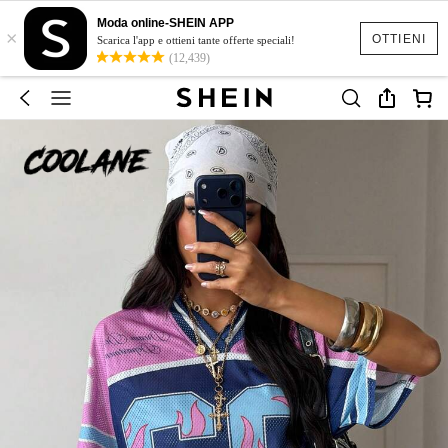
Moda online-SHEIN APP
×
OTTIENI
Scarica l'app e ottieni tante offerte speciali!
(12,439)