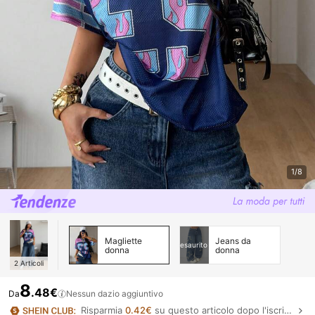
1/8
Magliette
Jeans da
esaurito
donna
donna
2
Articoli
8
.48€
Da
Nessun dazio aggiuntivo
Risparmia
0.42€
su questo articolo dopo l'iscrizione.