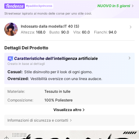
NUOVO
in 5 giorni
#paddockprincess
Streetwear ispirato al mondo delle corse per uno stile cool.
Indossato dalla modella:
IT 40 (S)
Altezza:
168.0
Busto:
90.0
Vita:
60.0
Fianchi:
94.0
Dettagli Del Prodotto
Caratteristiche dell'intelligenza artificiale
Creato in base ai dettagli
Casual:
Stile disinvolto per il look di ogni giorno.
Oversized:
Vestibilità oversize con una linea audace.
Materiale:
Tessuto in tulle
Composizione:
100% Poliestere
Visualizza altro
Informazioni di sicurezza e contatti