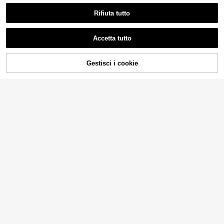
Rifiuta tutto
Accetta tutto
AGGIUNGI AL
Gestisci i cookie
COMPRA ORA
CARRELLO