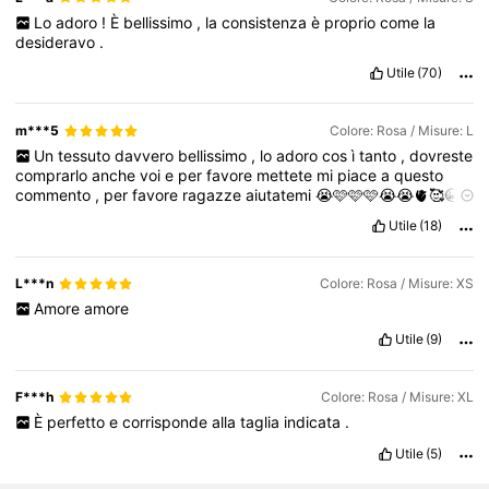
Lo
adoro
!
È
bellissimo
,
la
consistenza
è
proprio
come
la
desideravo
.
Utile
(70)
m***5
Colore: Rosa / Misure: L
Un
tessuto
davvero
bellissimo
,
lo
adoro
cos
ì
tanto
,
dovreste
comprarlo
anche
voi
e
per
favore
mettete
mi
piace
a
questo
commento
,
per
favore
ragazze
aiutatemi
😭🩷🩷🩷😭😭🫀🥰😭
🩷😭🫀🩷😭
Utile
(18)
Descrizione dell'odore:
nessun
odore
L***n
Colore: Rosa / Misure: XS
Amore
amore
Utile
(9)
F***h
Colore: Rosa / Misure: XL
È
perfetto
e
corrisponde
alla
taglia
indicata
.
Utile
(5)