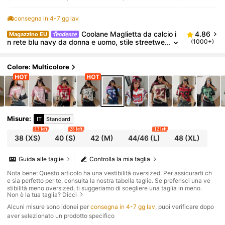
consegna in 4-7 gg lav
Coolane Maglietta da calcio i
4.86
Magazzino EU
n rete blu navy da donna e uomo, stile streetwe
(1000+)
ar Y2K per estate e city break, oversize, traspir
ante, con grafica, top da coppia per il ritorno a scuo
la
Colore: Multicolore
Misure
:
IT
Standard
13 left
28 left
12 left
38
(XS)
40
(S)
42
(M)
44/46
(L)
48
(XL)
Guida alle taglie
Controlla la mia taglia
Nota bene: Questo articolo ha una vestibilità oversized. Per assicurarti ch
e sia perfetto per te, consulta la nostra tabella taglie. Se preferisci una ve
stibilità meno oversized, ti suggeriamo di scegliere una taglia in meno.
Non è la tua taglia? Dicci
Alcuni misure sono idonei per
consegna in 4-7 gg lav
, puoi verificare dopo
aver selezionato un prodotto specifico