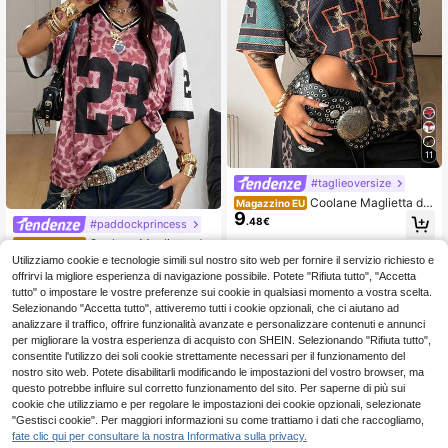
11
#taglieoversize
Coolane Maglietta da
Magazzino EU
9
baseball oversize con stampa nume
.48€
#paddockprincess
rica, abbigliamento sportivo vintage
Coolane Maglietta da
da donna per festival estivi
Magazzino EU
4-7 giorni lavorativi
10
donna e uomo taglie forti estiva aut
Utilizziamo cookie e tecnologie simili sul nostro sito web per fornire il servizio richiesto e
.48€
unnale streetwear vintage sportiva
offrirvi la migliore esperienza di navigazione possibile. Potete "Rifiuta tutto", "Accetta
casual da giorno di partita in rete ov
4-7 giorni lavorativi
tutto" o impostare le vostre preferenze sui cookie in qualsiasi momento a vostra scelta.
ersize con stampa leopardata rosa
Selezionando "Accetta tutto", attiveremo tutti i cookie opzionali, che ci aiutano ad
scollo a V stile jersey ritorno a scuol
analizzare il traffico, offrire funzionalità avanzate e personalizzare contenuti e annunci
a
per migliorare la vostra esperienza di acquisto con SHEIN. Selezionando "Rifiuta tutto",
consentite l'utilizzo dei soli cookie strettamente necessari per il funzionamento del
nostro sito web. Potete disabilitarli modificando le impostazioni del vostro browser, ma
questo potrebbe influire sul corretto funzionamento del sito. Per saperne di più sui
cookie che utilizziamo e per regolare le impostazioni dei cookie opzionali, selezionate
"Gestisci cookie". Per maggiori informazioni su come trattiamo i dati che raccogliamo,
fate clic qui per consultare la nostra Informativa sulla privacy.