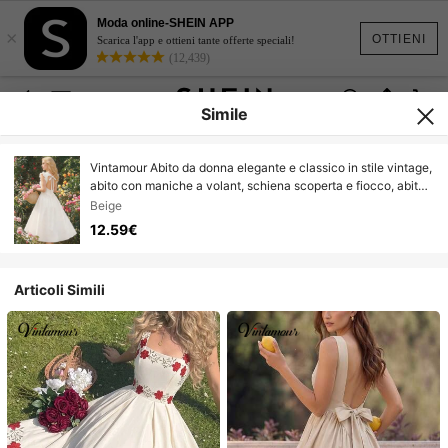
Moda online-SHEIN APP
×
OTTIENI
Scarica l'app e ottieni tante offerte speciali!
(12,439)
Simile
Vintamour Abito da donna elegante e classico in stile vintage,
abito con maniche a volant, schiena scoperta e fiocco, abito
con orlo a ombrello bianco latte, abito bianco da donna con
Beige
maniche a volant, abito midi con fiocco sulla schiena, abito
12.59€
elegante per vacanze primaverili/estive, abito da ospite di
matrimonio, abito da laurea, outfit da festival per donna
Articoli Simili