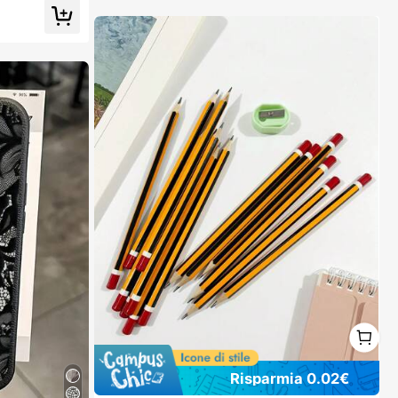
1
1
Risparmia 0.02€