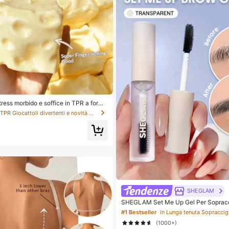
tress morbido e soffice in TPR a forma
rofumo di latte dolce, 5 cm, carino e di
in TPR Giocattoli divertenti e novità per adolesce
ento da spremere, regalo alla moda e
 per compleanni, Pasqua, Ognissanti, N
li per feste, migliora l'umore
SHEGLAM
SHEGLAM Set Me Up Gel Per Sopracc
Bellezza Cosmetici Trucco Per Donn
#1 Bestseller
in Lunga tenuta Sopraccig
(1000+)