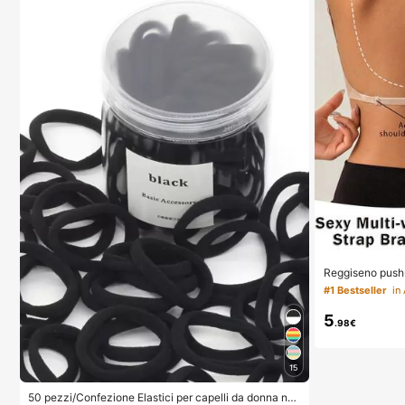
Reggiseno push-
a U invisibile se
#1 Bestseller
ine regolabili, 
arne per matrimo
5
tto il giorno
.98€
15
50 pezzi/Confezione Elastici per capelli da donna ner