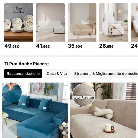
248 Follower
4.60
248 Follower
4.60
248 Follower
4.60
49
41
35
26
2
.98€
.66€
.90€
.65€
Ti Può Anche Piacere
248 Follower
4.60
Raccomandazione
Casa & Vita
Strumenti & Miglioramento domesti
248 Follower
4.60
248 Follower
4.60
248 Follower
4.60
8