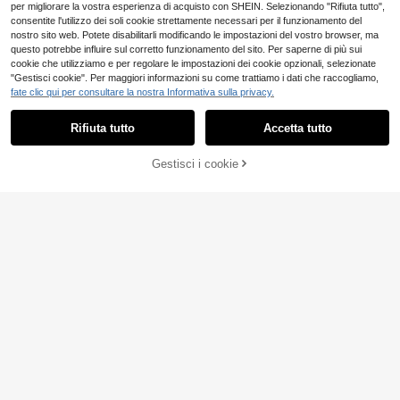
per migliorare la vostra esperienza di acquisto con SHEIN. Selezionando "Rifiuta tutto",
consentite l'utilizzo dei soli cookie strettamente necessari per il funzionamento del
nostro sito web. Potete disabilitarli modificando le impostazioni del vostro browser, ma
questo potrebbe influire sul corretto funzionamento del sito. Per saperne di più sui
cookie che utilizziamo e per regolare le impostazioni dei cookie opzionali, selezionate
"Gestisci cookie". Per maggiori informazioni su come trattiamo i dati che raccogliamo,
fate clic qui per consultare la nostra Informativa sulla privacy.
Rifiuta tutto
Accetta tutto
6
Ci dispiace, questo prodotto è esaurito
1 pezzo Copridivano elastico a righ
9
5
Gestisci i cookie
e con foglie di salice, tessuto in pile
SIMILE
.84€
Risparmia 0.01€
polare lavabile, design con motivo g
eometrico, copridivano elastico faci
1 pezzo Coprisedia in fibra di polies
le da installare, adatto per la decora
tere elastica con stampa moderna
8 left
zione della casa e del camper, resis
minimalista, rimovibile e lavabile in l
15
tente agli animali domestici e alle m
.00€
15.01€
avatrice, adatto per soggiorno, sala
acchie, adatto per divano a L del so
da pranzo, studio, camera da letto e
ggiorno e protezione per divani da
uso domestico
1, 2, 3, 4 posti