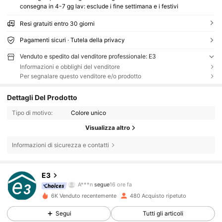
consegna in 4-7 gg lav: esclude i fine settimana e i festivi
Resi gratuiti entro 30 giorni
Pagamenti sicuri · Tutela della privacy
Venduto e spedito dal venditore professionale: E3
Informazioni e obblighi del venditore
Per segnalare questo venditore e/o prodotto
Dettagli Del Prodotto
Tipo di motivo:
Colore unico
Visualizza altro
Informazioni di sicurezza e contatti
248 Follower
4.60
E3
A***n
segue
16 ore fa
3***1
sta navigando
248 Follower
4.60
6K Venduto recentemente
480 Acquisto ripetuto
Segui
Tutti gli articoli