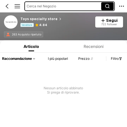
Cerca nel Negozio
Toys specialty store
Segui
722 Follower
4.84
Venditore
Informazioni sul prodotto: Comunicazione del prezzo, dettagli su vendite e disponibilità.
263 Acquisto ripetuto
Articolo
Recensioni
Raccomandazione
I più popolari
Prezzo
Filtro
Nessun articolo abbinato
Si prega di riprovare.