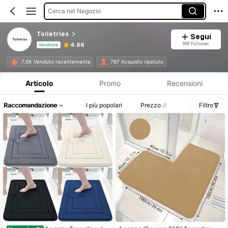
Cerca nel Negozio
Toiletries
Segui
166 Follower
4.86
Venditore
Informazioni sul prodotto: Comunicazione del prezzo, dettagli su vendite e disponibilità.
7.5K Venduto recentemente
767 Acquisto ripetuto
Articolo
Promo
Recensioni
Raccomandazione
I più popolari
Prezzo
Filtro