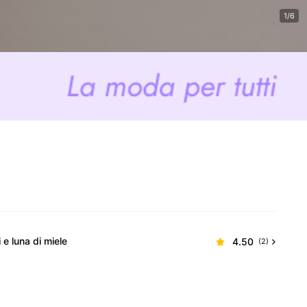
1/6
 e luna di miele
4.50
(2)