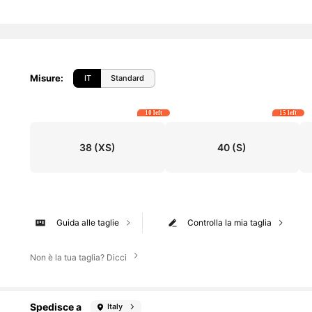
Misure
:
IT
Standard
10 left
15 left
38
(XS)
40
(S)
Guida alle taglie
Controlla la mia taglia
Non è la tua taglia? Dicci
Spedisce a
Italy