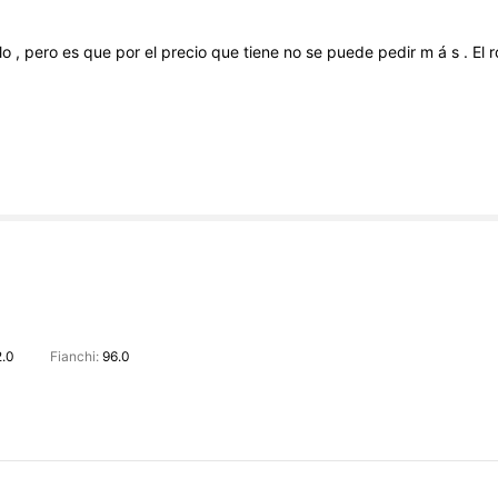
lo
,
pero
es
que
por
el
precio
que
tiene
no
se
puede
pedir
m
á
s
.
El
2.0
Fianchi:
96.0