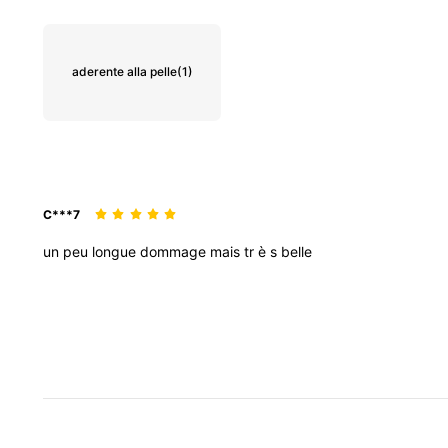
aderente alla pelle
(1)
C***7
un
peu
longue
dommage
mais
tr
è
s
belle