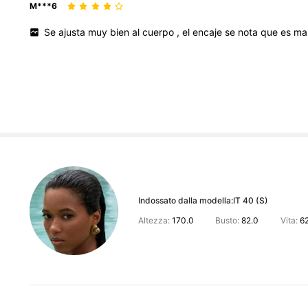
M***6
Se
ajusta
muy
bien
al
cuerpo
,
el
encaje
se
nota
que
es
ma
Indossato dalla modella:
IT 40 (S)
Altezza:
170.0
Busto:
82.0
Vita:
6