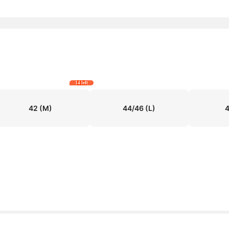
14 left
42
(M)
44/46
(L)