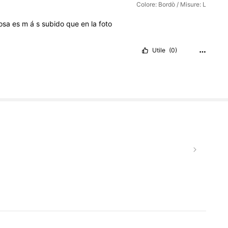
Colore: Bordò / Misure: L
rosa
es
m
á
s
subido
que
en
la
foto
Utile
(0)