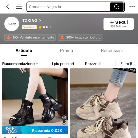
Cerca nel Negozio
TZXIAO
Segui
339 Follower
4.63
Venditore
Informazioni sul prodotto: Comunicazione del prezzo, dettagli su vendite e disponibilità.
8K+ Venduto recentemente
500+ Acquisto ripetuto
Articolo
Promo
Recensioni
Raccomandazione
I più popolari
Prezzo
Filtro
Risparmia 0.02€