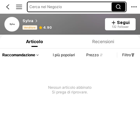
Cerca nel Negozio
Sylva
Segui
Informazioni sul prodotto: Comunicazione del prezzo, dettagli su vendite e disponibilità.
132 Follower
4.90
Venditore
Articolo
Recensioni
Raccomandazione
I più popolari
Prezzo
Filtro
Nessun articolo abbinato
Si prega di riprovare.