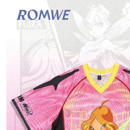
S
M
Guida alle taglie
Tutte le misure sono idonee per
consegna in 4-7 gg lav
Spedisce a
Italy
Spedizione Gratuita (Se ordini ≥ 29.00€ da questo vendi
Consegna prevista:
agosto 13 - agosto 18
consegna in 4-7 gg lav: esclude i fine settimana e i festivi
Resi gratuiti entro 30 giorni
Pagamenti sicuri · Tutela della privacy
Venduto e spedito dal venditore professionale: INHDJUY