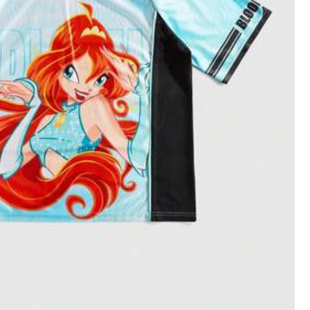
Scarpe
Gioielli & Orologi
Borse & Valigie