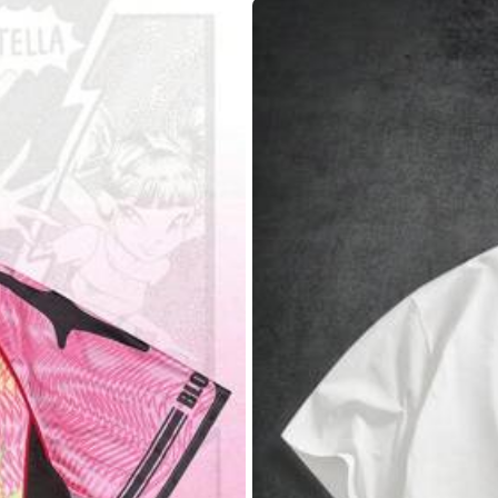
L
XL
tore)