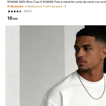
4.51
ROMWE MEN Winx Club X ROMWE Polo a maniche corte da uomo con scollo a
cartone animato in colore a contrasto
#1 Bestseller
in Multicolore T-shirt da uomo
(500+)
10
.92€
29 Follower
4.51
INHDJUY
g***e
segue
1 giorno fa
29 Follower
4.51
29 Follower
Segui
4.51
29 Follower
4.51
Ti Può Anche Piacere