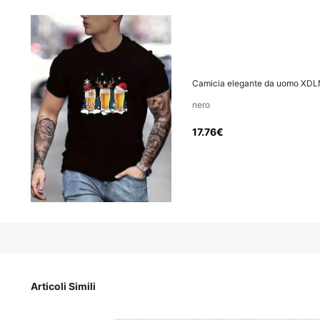
17
.76€
Camicia elegante da uomo XDL
nero
17.76€
consegna in 4-7 gg lav
Camicia elegante da uomo XDLN
Misure
Articoli Simili