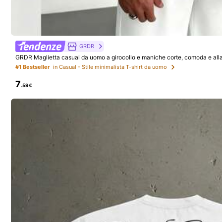
29 Follower
4.51
4-7 giorni lavora
Manfinity CasualCool
Manfinity CasualCool Canotta da uomo c
Magazzino EU
asual in maglia senza maniche con scollo a V profondo,
GRDR
12
vestibilità slim, versatile
.98€
GRDR Maglietta casual da uomo a girocollo e maniche corte, comoda e al
#1 Bestseller
in Casual - Stile minimalista T-shirt da uomo
4-7 giorni lavorativi
7
.59€