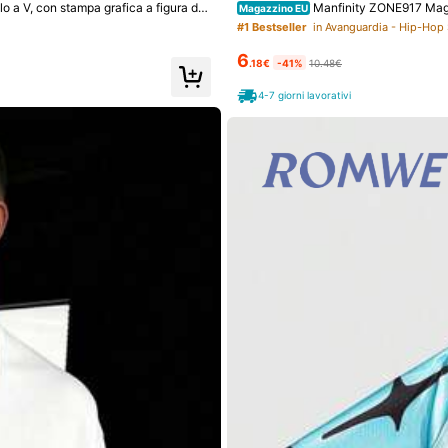
 V, con stampa grafica a figura di
Manfinity ZONE917 Maglie
Magazzino EU
che corte, bianca, nera e bianca, estiv
#1 Bestseller
in Avanguardia - Hip-Hop 
6
.18€
-41%
10.48€
4-7 giorni lavorativi