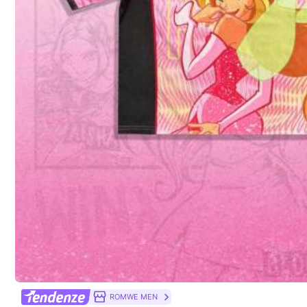
Informazioni e obblighi del venditore
Per segnalare questo venditore e/o prodotto
Dettagli Del Prodotto
Materiale:
Co
Composizione:
10
29 Follower
4.51
Informazioni di sicurezza e contatti
ROMWE MEN
29 Follower