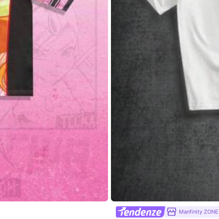
tone
0% Cotone
Visualizza altro
Manfinity ZONE