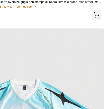
tta oversize grigia con stampa di labbra, strass e croce, stile street, mani
a, streetwear, city break, regalo
Streetwear T-shirt da uom
Tutti gli articoli