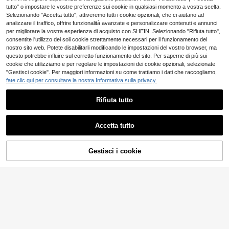
16
.48€
tutto" o impostare le vostre preferenze sui cookie in qualsiasi momento a vostra scelta.
Selezionando "Accetta tutto", attiveremo tutti i cookie opzionali, che ci aiutano ad
15
analizzare il traffico, offrire funzionalità avanzate e personalizzare contenuti e annunci
Risparmia 0.15€
per migliorare la vostra esperienza di acquisto con SHEIN. Selezionando "Rifiuta tutto",
consentite l'utilizzo dei soli cookie strettamente necessari per il funzionamento del
Ximi Ruo
nostro sito web. Potete disabilitarli modificando le impostazioni del vostro browser, ma
Pantofole piatte casual coreane per donne, essenziali per le vacanze, con punta aperta, stile romano intrecciato, nuove per primavera/estate, stile francese alla moda per abiti, per uso esterno
Magazzino EU
-1%
questo potrebbe influire sul corretto funzionamento del sito. Per saperne di più sui
cookie che utilizziamo e per regolare le impostazioni dei cookie opzionali, selezionate
8
.83€
8.98€
Denimoi
"Gestisci cookie". Per maggiori informazioni su come trattiamo i dati che raccogliamo,
Denimoi Sandali piatti da donna comodi per tutti i giorni, carini per le vacanze estive, casual con decorazioni dorate
fate clic qui per consultare la nostra Informativa sulla privacy.
Consegna rapida
13
.98€
Rifiuta tutto
Mostra articoli simili in magazzino
Vedi Tutto
Accetta tutto
Ci dispiace, questo prodotto è esaurito
12
Gestisci i cookie
Solecia
ESAURITO
7
Solecia Sandali da spiaggia piatti e comodi di moda da donna in marrone
Solecia
18
.62€
Solecia Ciabatte marroni con suola spessa e fibbia decorativa dorata, stile casual con cinturini incrociati, adatte per vacanze primaverili ed estive al mare
-1%
16
.81€
16.98€
4