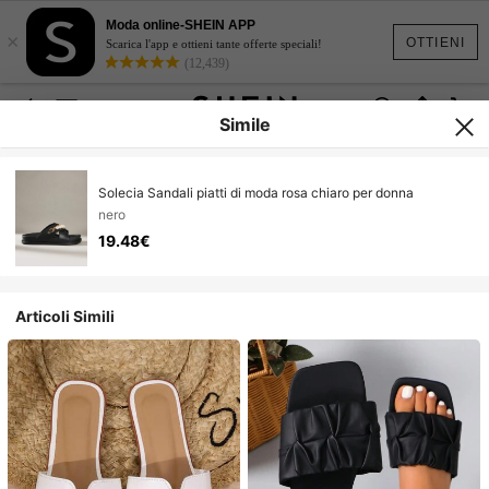
Moda online-SHEIN APP
×
OTTIENI
Scarica l'app e ottieni tante offerte speciali!
(12,439)
Simile
Solecia Sandali piatti di moda rosa chiaro per donna
nero
19.48€
Articoli Simili