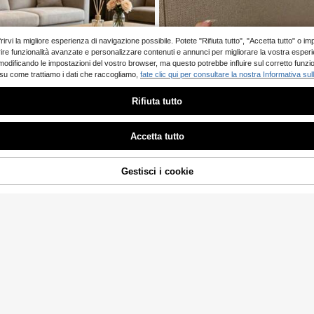
 offrirvi la migliore esperienza di navigazione possibile. Potete "Rifiuta tutto", "Accetta tutto"
 offrire funzionalità avanzate e personalizzare contenuti e annunci per migliorare la vostra esper
 modificando le impostazioni del vostro browser, ma questo potrebbe influire sul corretto funzi
 su come trattiamo i dati che raccogliamo,
fate clic qui per consultare la nostra Informativa sul
Rifiuta tutto
Accetta tutto
Risparmia 1.01€
PRA ORA
Gestisci i cookie
fotocamera con motivo goffrato intrec
lla versatile alla moda, borsa a tracoll
hia, borsa per fotocamera con cinturin
01€
peach tree
peach tree 1 Pezzo Borsa a spalla rigi
ra, regalo creativo e di moda
38 left