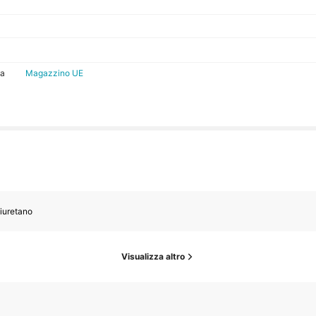
sa
Magazzino UE
iuretano
Visualizza altro