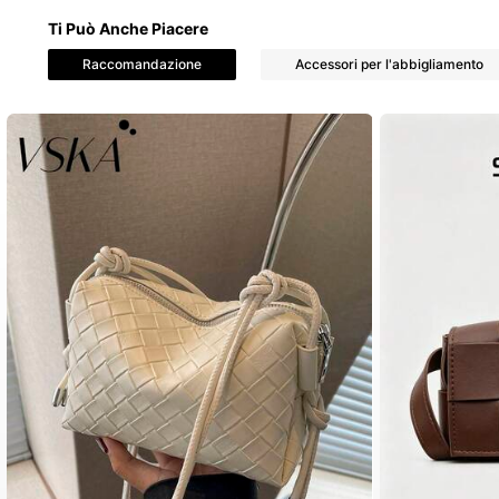
70 Follower
4.58
Ti Può Anche Piacere
Raccomandazione
Accessori per l'abbigliamento
70 Follower
4.58
70 Follower
4.58
70 Follower
4.58
70 Follower
4.58