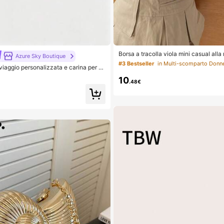
Borsa a tracolla viola mini casual all
Azure Sky Boutique
ompatta per telefono, borsa da viaggi
#3 Bestseller
in Multi-scomparto Don
viaggio personalizzata e carina per ra
to di colore per donna
a spalla e a tracolla
10
.48€