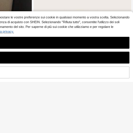
 o impostare le vostre preferenze sui cookie in qualsiasi momento a vostra scelta. Selezionando
ienza di acquisto con SHEIN. Selezionando "Rifiuta tutto", consentite l'utilizzo dei soli
onamento del sito. Per saperne di più sui cookie che utilizziamo e per regolare le
la privacy.
AGGIUNGI AL CARRELLO
Risparmia 0.01€
1 pezzo Borsa a tracolla plaid olografica per ragazze c
on cinturino a catena, alla moda e dolce per l'uso quoti
(1000+)
diano
6
.63€
6.64€
da stile fotocame