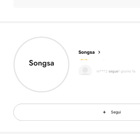
70 Follower
4.58
70 Follower
4.58
Songsa
m***2
segue
1 giorno fa
70 Follower
4.58
70 Follower
Segui
4.58