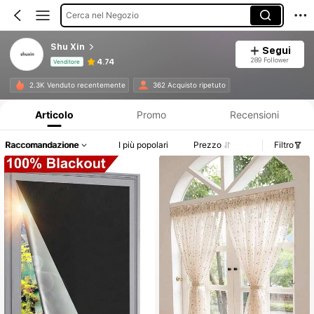
Cerca nel Negozio
Shu Xin
Segui
289 Follower
4.74
Venditore
Informazioni sul prodotto: Comunicazione del prezzo, dettagli su vendite e disponibilità.
2.3K Venduto recentemente
362 Acquisto ripetuto
Articolo
Promo
Recensioni
Raccomandazione
I più popolari
Prezzo
Filtro