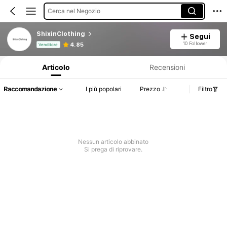
Cerca nel Negozio
ShixinClothing
Segui
Informazioni sul prodotto: Comunicazione del prezzo, dettagli su vendite e disponibilità.
10 Follower
4.85
Venditore
Articolo
Recensioni
Raccomandazione
I più popolari
Prezzo
Filtro
Nessun articolo abbinato
Si prega di riprovare.