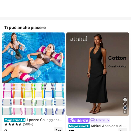
Ti può anche piacere
16
1 pezzo Galleggiante
Athîral
Magazzino EU
gonfiabile per adulti, amaca gallegg
(500+)
Athîral Abito casual d
Magazzino EU
iante, giocattolo galleggiante per pi
a donna per vacanze, con scollo a