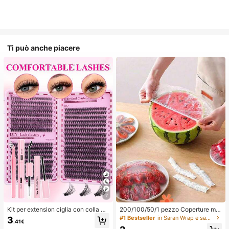
Ti può anche piacere
7
Kit per extension ciglia con colla a
200/100/50/1 pezzo Coperture mo
doppia estremità/640 ciuffi di ciglia
nouso in pellicola trasparente per al
#1 Bestseller
in Saran Wrap e sacchetti di plastica
3
.41€
finte in visone sintetico fai-da-te, ri
imenti, Coperture per doccia, Sacc