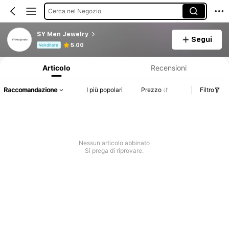
Cerca nel Negozio
SY Men Jewelry
Segui
Informazioni sul prodotto: Comunicazione del prezzo, dettagli su vendite e disponibilità.
5.00
Venditore
Articolo
Recensioni
Raccomandazione
I più popolari
Prezzo
Filtro
Nessun articolo abbinato
Si prega di riprovare.