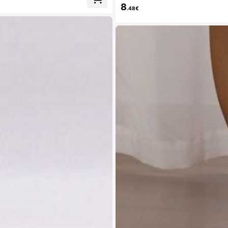
8
.48€