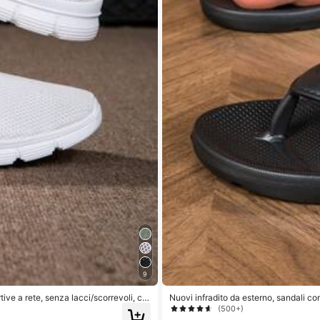
9
tive a rete, senza lacci/scorrevoli, co
Nuovi infradito da esterno, sandali co
(500+)