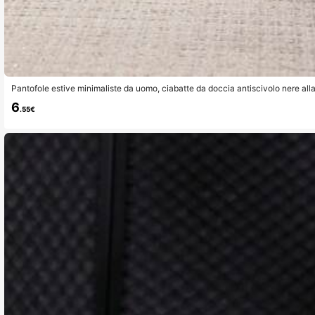
Pantofole estive minimaliste da uomo, ciabatte da doccia antiscivolo nere alla
esterni
6
.55€