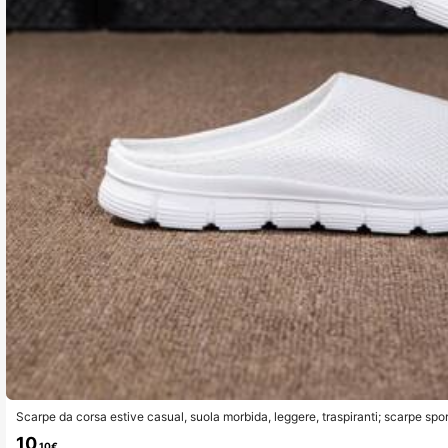
Scarpe da corsa estive casual, suola morbida, leggere, traspiranti; scarpe spor
n design traforato
10
.10€