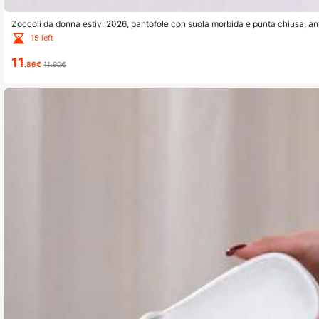
Zoccoli da donna estivi 2026, pantofole con suola morbida e punta chiusa, antis
ore, facili da infilare, sandali con copertura delle dita
15 left
11
.86€
11.90€