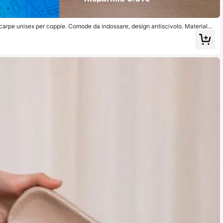
carpe unisex per coppie. Comode da indossare, design antiscivolo. Materiale
izzante che riduce l'impatto. Perfette per l'uso in spiaggia.