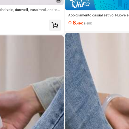
civolo, durevoli, traspiranti, anti-od
Abbigliamento casual estivo: Nuove s
EVA morbido e flessibile. Suola ammort
8
.49€
8.50€