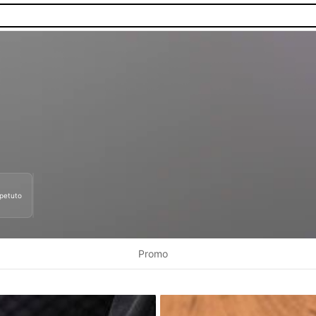
ipetuto
nibilità.
Promo