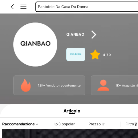
Sandali Da Uomo
QIANBAO
Venditore
4.79
12K+ Venduto recentemente
1K+ Acquisto r
Informazioni sul prodotto: Comunicazione del prezzo, dettagli su vendite e dispo
Articolo
Raccomandazione
I più popolari
Prezzo
Filtro