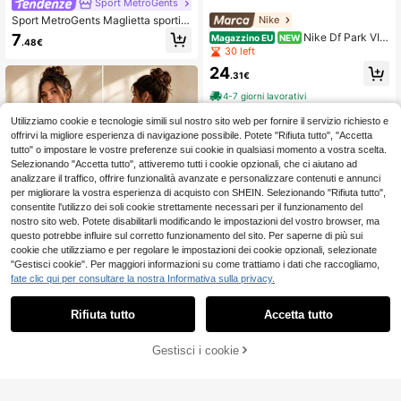
Sport MetroGents
Nike
Sport MetroGents Maglietta sportiv
a da uomo con stampa a motivo rag
7
Nike Df Park VIII
Magazzino EU
NEW
.48€
no, colore a contrasto e girocollo
JSY Ls Men's Long-Sleeved T-Shir
30 left
t Black / White
24
.31€
4-7 giorni lavorativi
Utilizziamo cookie e tecnologie simili sul nostro sito web per fornire il servizio richiesto e
offrirvi la migliore esperienza di navigazione possibile. Potete "Rifiuta tutto", "Accetta
tutto" o impostare le vostre preferenze sui cookie in qualsiasi momento a vostra scelta.
Selezionando "Accetta tutto", attiveremo tutti i cookie opzionali, che ci aiutano ad
analizzare il traffico, offrire funzionalità avanzate e personalizzare contenuti e annunci
per migliorare la vostra esperienza di acquisto con SHEIN. Selezionando "Rifiuta tutto",
consentite l'utilizzo dei soli cookie strettamente necessari per il funzionamento del
nostro sito web. Potete disabilitarli modificando le impostazioni del vostro browser, ma
questo potrebbe influire sul corretto funzionamento del sito. Per saperne di più sui
cookie che utilizziamo e per regolare le impostazioni dei cookie opzionali, selezionate
"Gestisci cookie". Per maggiori informazioni su come trattiamo i dati che raccogliamo,
Maglietta Unisex 202
Magazzino EU
fate clic qui per consultare la nostra Informativa sulla privacy.
6 Off Campus Briar Dean Di Laurent
14
.02€
is 66 Graphics, 100% Cotone, Collo
Tondo, Stile Retro Hockey su Ghiac
Rifiuta tutto
Accetta tutto
cio
Gestisci i cookie
COMPRA ORA
AGGIUNGI AL CARRELLO
Maglietta divertente c
Magazzino EU
on testo italiano "Come Ti Soffro" st
#3 Bestseller
in Top sportivi da uomo