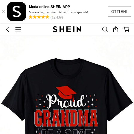
Moda online-SHEIN APP
×
OTTIENI
Scarica l'app e ottieni tante offerte speciali!
(12,439)