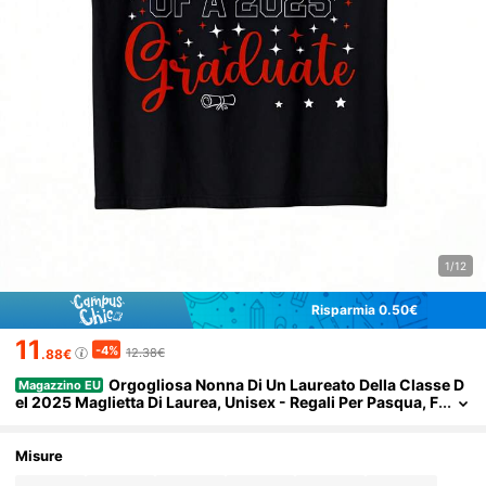
1/12
Risparmia 0.50€
11
-4%
12.38€
.88€
Orgogliosa Nonna Di Un Laureato Della Classe D
Magazzino EU
el 2025 Maglietta Di Laurea, Unisex - Regali Per Pasqua, F
esta Della Mamma, Festa Del Papà, San Patrizio, Cinco De
Mayo Per Genitori, Amici, Famiglia E Colleghi
Misure