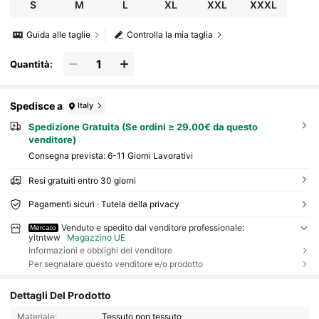
S
M
L
XL
XXL
XXXL
Guida alle taglie
Controlla la mia taglia
Quantità:
Spedisce a
Italy
Spedizione Gratuita (Se ordini ≥ 29.00€ da questo
venditore)
Consegna prevista:
6-11 Giorni Lavorativi
Resi gratuiti entro 30 giorni
Pagamenti sicuri · Tutela della privacy
Venduto e spedito dal venditore professionale:
Mercato
yitntww
Magazzino UE
Informazioni e obblighi del venditore
Per segnalare questo venditore e/o prodotto
Dettagli Del Prodotto
Materiale:
Tessuto non tessuto