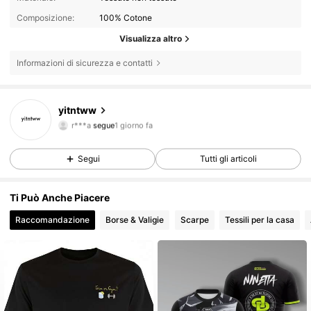
Composizione:
100% Cotone
Visualizza altro
Informazioni di sicurezza e contatti
1 Follower
5.00
yitntww
r***a
segue
1 giorno fa
1 Follower
5.00
Segui
Tutti gli articoli
Ti Può Anche Piacere
Raccomandazione
Borse & Valigie
Scarpe
Tessili per la casa