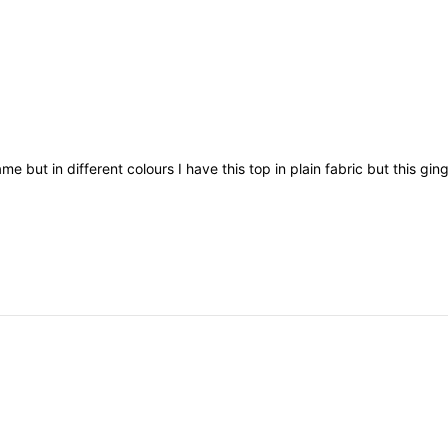
ame
but
in
different
colours
I
have
this
top
in
plain
fabric
but
this
gin