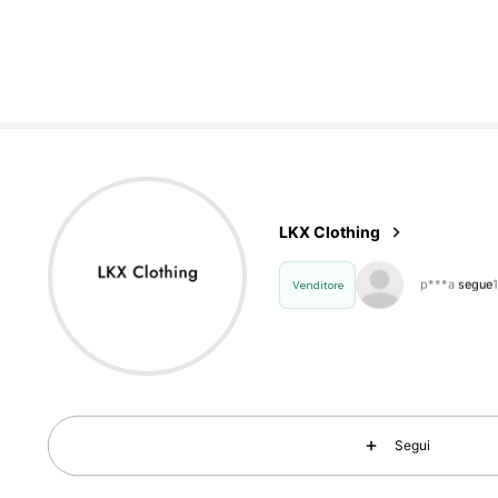
11 Fo
5.00
LKX Clothing
11 Fo
5.00
Venditore
11 Fo
5.00
Segui