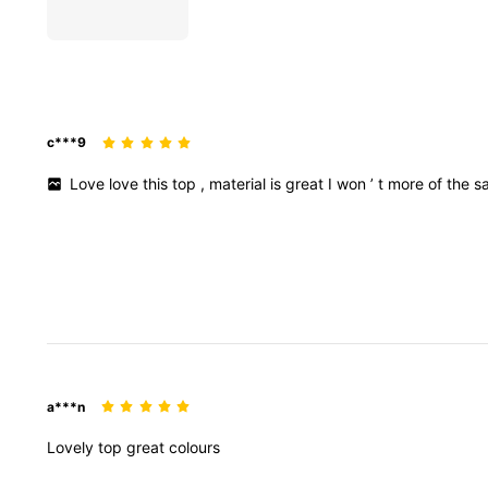
c***9
Love
love
this
top
,
material
is
great
I
won
’
t
more
of
the
s
a***n
Lovely
top
great
colours