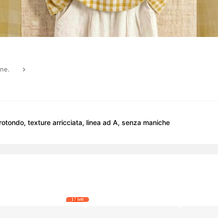
one.
 rotondo, texture arricciata, linea ad A, senza maniche
17 left