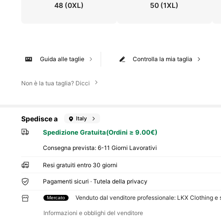
48
(0XL)
50
(1XL)
Guida alle taglie
Controlla la mia taglia
Non è la tua taglia? Dicci
Spedisce a
Italy
Spedizione Gratuita(Ordini ≥ 9.00€)
Consegna prevista:
6-11 Giorni Lavorativi
Resi gratuiti entro 30 giorni
Pagamenti sicuri · Tutela della privacy
Venduto dal venditore professionale: LKX Clothing e
Mercato
Informazioni e obblighi del venditore