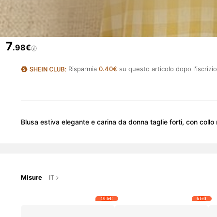
7
.98€
Risparmia
0.40€
su questo articolo dopo l'iscrizi
Blusa estiva elegante e carina da donna taglie forti, con collo
Misure
IT
10 left
6 left