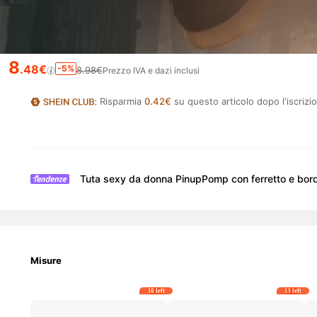
8
.48€
-5%
8.98€
Prezzo IVA e dazi inclusi
Risparmia
0.42€
su questo articolo dopo l'iscrizi
Tuta sexy da donna PinupPomp con ferretto e bord
Misure
30 left
33 left