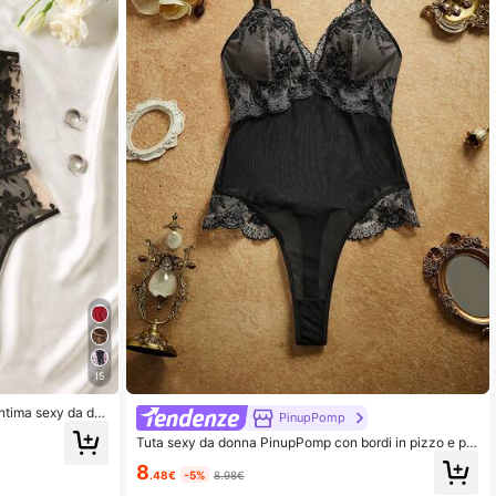
15
ntima sexy da do
PinupPomp
Tuta sexy da donna PinupPomp con bordi in pizzo e pa
tchwork in rete
8
.48€
-5%
8.98€