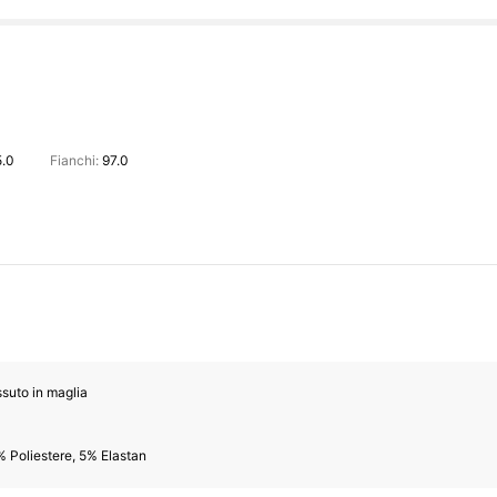
5.0
Fianchi:
97.0
suto in maglia
 Poliestere, 5% Elastan