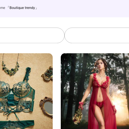
come
「Boutique trendy」