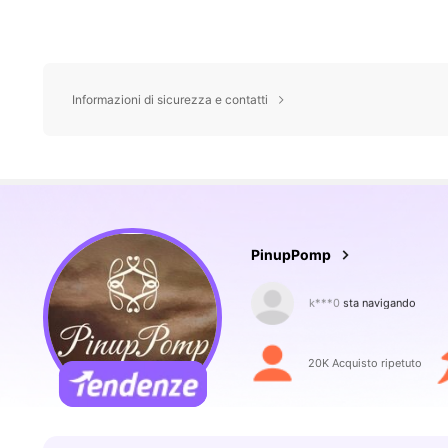
82K Follower
Informazioni di sicurezza e contatti
4.84
PinupPomp
82K Follower
4.84
20K Acquisto ripetuto