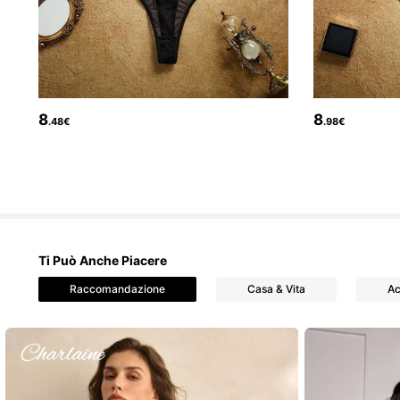
4.84
8
8
.48€
.98€
82K Follower
4.84
Ti Può Anche Piacere
Raccomandazione
Casa & Vita
Ac
82K Follower
4.84