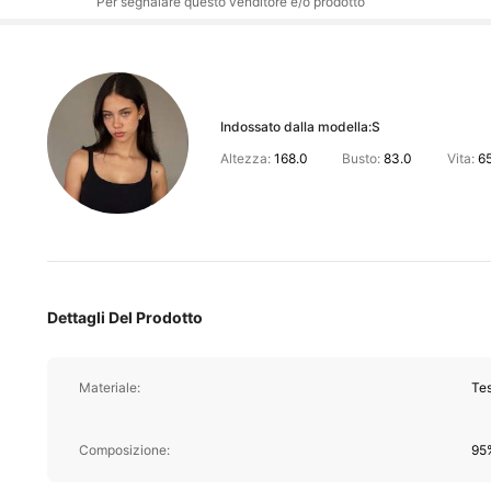
Per segnalare questo venditore e/o prodotto
Indossato dalla modella:
S
Altezza:
168.0
Busto:
83.0
Vita:
6
Dettagli Del Prodotto
Materiale:
Tes
Composizione:
95%