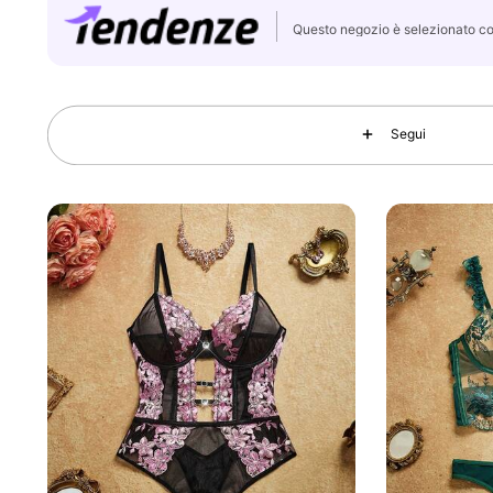
Questo negozio è selezionato 
82K Follower
4.84
Segui
82K Follower
4.84
82K Follower