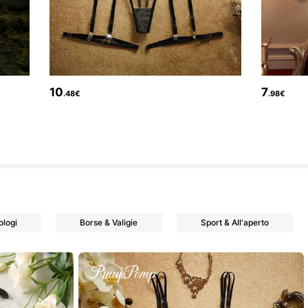
10
7
.48€
.98€
ologi
Borse & Valigie
Sport & All'aperto