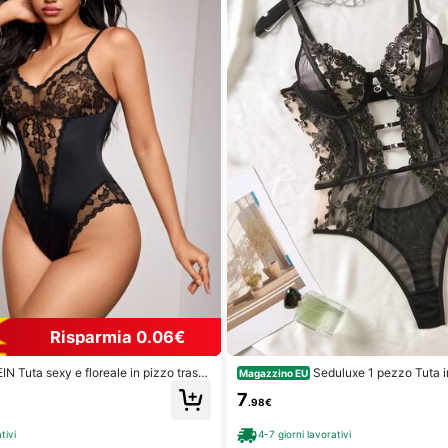
Risparmia 0.06€
IN Tuta sexy e floreale in pizzo trasp
Seduluxe 1 pezzo Tuta i
Magazzino EU
hienale per donne, colore nero, adatt
nna in rete con ricamo floreale
7
ano
.98€
tivi
4-7 giorni lavorativi