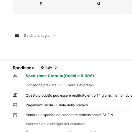
S
M
Guida alle taglie
Spedisce a
Italy
Spedizione Gratuita(Ordini ≥ 9.00€)
Consegna prevista:
6-11 Giorni Lavorativi
Questo prodotto può essere restituito entro 14 giorni, ma non dura
Pagamenti sicuri · Tutela della privacy
Venduto e spedito dal venditore professionale: SHEIN
Informazioni e obblighi del venditore