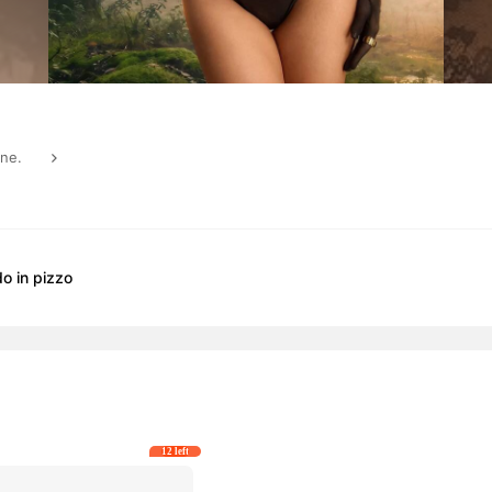
one.
o in pizzo
12 left