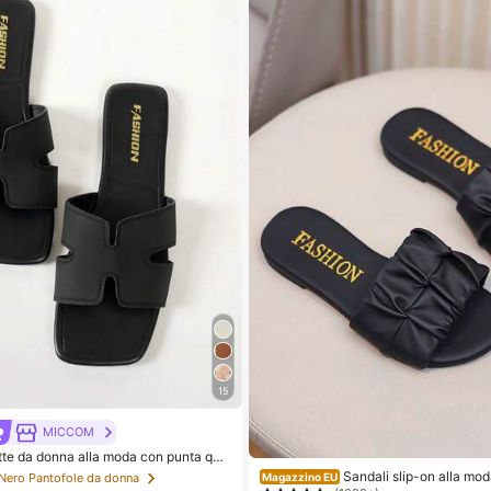
15
MICCOM
e da donna alla moda con punta qua
sandali versatili nuovi per primavera/e
Sandali slip-on alla mod
Magazzino EU
 Nero Pantofole da donna