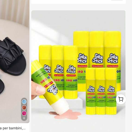
anze, piscina, sport all'aperto, Confezione da 8/5/4/3/
2/1, Essenziali estivi
1
1
6
a per bambini, s