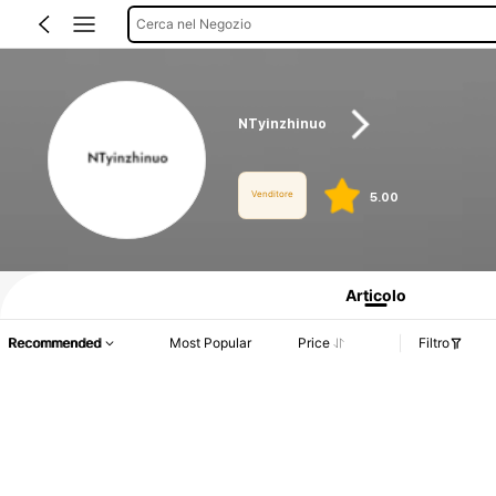
Cerca nel Negozio
NTyinzhinuo
Venditore
5.00
Informazioni sul prodotto: Comunicazione del prezzo, dettagli su vendite e dispo
Articolo
Recommended
Most Popular
Price
Filtro