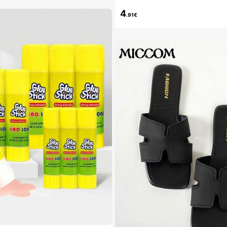
i foratura, adatti per l'uso quotidiano i
4 pezzi, non 4 paia), Regalo per lei
4
.91€