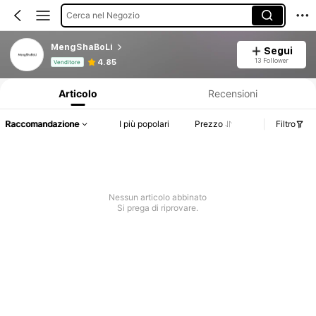
Cerca nel Negozio
MengShaBoLi
Segui
Informazioni sul prodotto: Comunicazione del prezzo, dettagli su vendite e disponibilità.
13 Follower
4.85
Venditore
Articolo
Recensioni
Raccomandazione
I più popolari
Prezzo
Filtro
Nessun articolo abbinato
Si prega di riprovare.