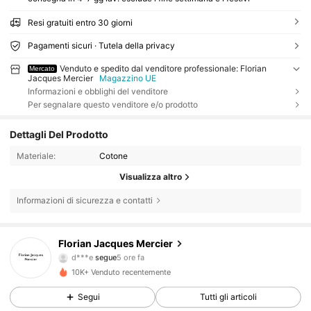
Resi gratuiti entro 30 giorni
Pagamenti sicuri · Tutela della privacy
Venduto e spedito dal venditore professionale: Florian
Mercato
Jacques Mercier
Magazzino UE
Informazioni e obblighi del venditore
Per segnalare questo venditore e/o prodotto
Dettagli Del Prodotto
Materiale:
Cotone
Visualizza altro
Informazioni di sicurezza e contatti
88 Follower
4.71
Florian Jacques Mercier
d***e
segue
5 ore fa
4***2
sta navigando
88 Follower
4.71
10K+ Venduto recentemente
Segui
Tutti gli articoli