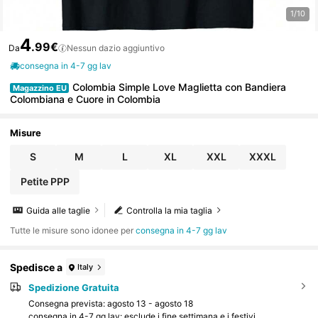
1/10
4
.99€
Da
Nessun dazio aggiuntivo
consegna in 4-7 gg lav
Colombia Simple Love Maglietta con Bandiera
Magazzino EU
Colombiana e Cuore in Colombia
Misure
S
M
L
XL
XXL
XXXL
Petite PPP
Guida alle taglie
Controlla la mia taglia
Tutte le misure sono idonee per
consegna in 4-7 gg lav
Spedisce a
Italy
Spedizione Gratuita
Consegna prevista:
agosto 13 - agosto 18
consegna in 4-7 gg lav: esclude i fine settimana e i festivi