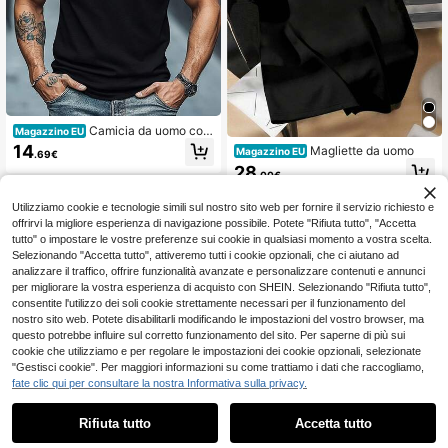
Camicia da uomo con
Magazzino EU
la stampa "BAD, beh, questo non è
14
Magliette da uomo
Magazzino EU
.69€
un buon segno" - Camicia casual a
28
maniche corte di colore marrone ca
.00€
stagna con un design di omino stiliz
zato. Vestibilità regular, collo tondo,
Utilizziamo cookie e tecnologie simili sul nostro sito web per fornire il servizio richiesto e
adatta per uso casual.
offrirvi la migliore esperienza di navigazione possibile. Potete "Rifiuta tutto", "Accetta
tutto" o impostare le vostre preferenze sui cookie in qualsiasi momento a vostra scelta.
Selezionando "Accetta tutto", attiveremo tutti i cookie opzionali, che ci aiutano ad
analizzare il traffico, offrire funzionalità avanzate e personalizzare contenuti e annunci
per migliorare la vostra esperienza di acquisto con SHEIN. Selezionando "Rifiuta tutto",
consentite l'utilizzo dei soli cookie strettamente necessari per il funzionamento del
nostro sito web. Potete disabilitarli modificando le impostazioni del vostro browser, ma
questo potrebbe influire sul corretto funzionamento del sito. Per saperne di più sui
cookie che utilizziamo e per regolare le impostazioni dei cookie opzionali, selezionate
"Gestisci cookie". Per maggiori informazioni su come trattiamo i dati che raccogliamo,
fate clic qui per consultare la nostra Informativa sulla privacy.
Grosinger& # T-shirt C
Magazzino EU
Rifiuta tutto
Accetta tutto
atskill& # Resort Ebraico di Rocky
15
.98€
Marciano, Boxe Vintage Anni '50