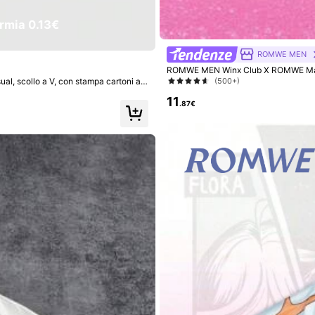
rmia 0.13€
ROMWE MEN
ROMWE MEN Winx Club X ROMWE Magliet
maglia
(500+)
 scollo a V, con stampa cartoni ani
11
.87€
GRDR
GloMan
al estiva da uomo, girocollo, tinta u
Camicia casual a maniche corte con b