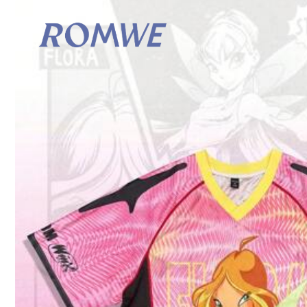
Spedisce a
Italy
Spedizione Gratuita
Consegna prevista:
6-10 Giorni Lavorativi
Resi gratuiti entro 30 giorni
Pagamenti sicuri · Tutela della privacy
Venduto e spedito dal venditore professionale: Lincker
Informazioni e obblighi del venditore
Per segnalare questo venditore e/o prodotto
Dettagli Del Prodotto
Materiale:
Co