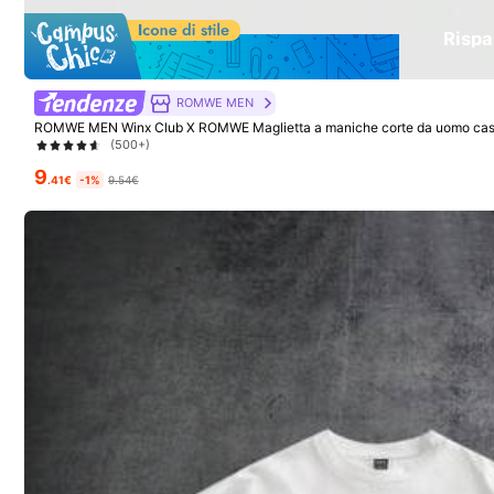
Rispa
ROMWE MEN
ROMWE MEN Winx Club X ROMWE Maglietta a maniche corte da uomo casual,
mati e blocchi di colore
(500+)
9
.41€
-1%
9.54€
9
Manfinity EMRG
GRDR Canotta casu
Manfinity EMRG Canotta da uomo senza
Magazzino EU