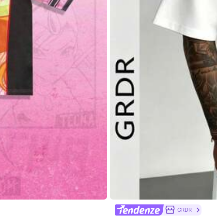
0% Cotone
Visualizza altro
GRDR