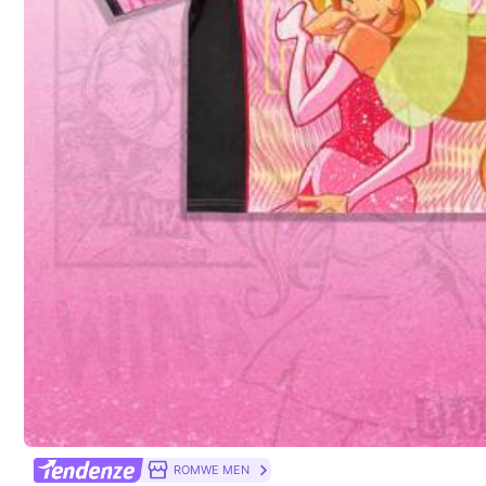
Composizione:
10
7 Follower
4.55
Informazioni di sicurezza e contatti
7 Follower
4.55
Lincker
g***8
sta navigando
7 Follower
4.55
505 Venduto recentemente
ROMWE MEN