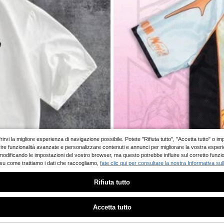
mpia
rana e righe bianche GloMan da uomo,
Elastico Canotte da uomo
11
twear, feste, ritorno a scuola, regalo 
.39€
o
 offrirvi la migliore esperienza di navigazione possibile. Potete "Rifiuta tutto", "Accetta tutto"
 offrire funzionalità avanzate e personalizzare contenuti e annunci per migliorare la vostra esper
 modificando le impostazioni del vostro browser, ma questo potrebbe influire sul corretto funzi
 su come trattiamo i dati che raccogliamo,
fate clic qui per consultare la nostra Informativa sul
Rifiuta tutto
Ci dispiace, questo prodotto è esaurito
Accetta tutto