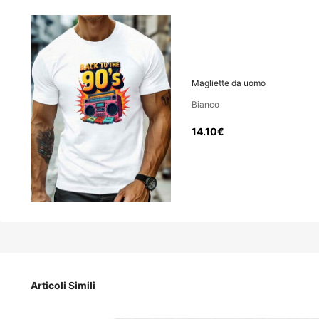
14
.10€
Prezzo IVA e dazi inclusi
Magliette da uomo
Bianco
Magliette da uomo
14.10€
Misure
S
M
Articoli Simili