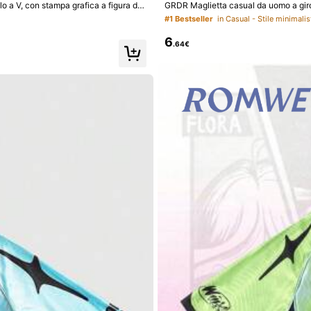
 V, con stampa grafica a figura di
GRDR Maglietta casual da uomo a gir
#1 Bestseller
in Casual - Stile minimali
6
.64€
Sport & All'aperto
Scarpe
Intimo & Abbigliam