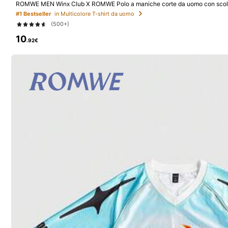
ROMWE MEN Winx Club X ROMWE Polo a maniche corte da uomo con scollo a
cartone animato in colore a contrasto
#1 Bestseller
in Multicolore T-shirt da uomo
(500+)
10
Segui
.92€
7 Follower
4.55
Ti Può Anche Piacere
Raccomandazione
Accessori per l'abbigliamento
7 Follower
4.55
7 Follower
4.55