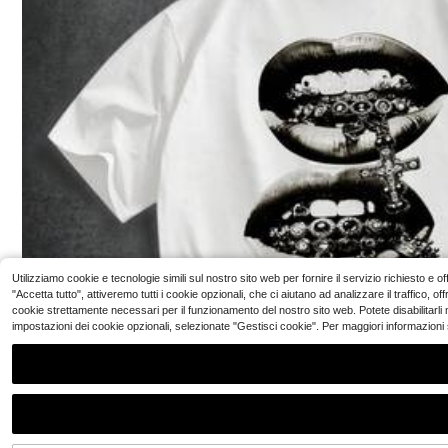
nita, vestibilità a
maniche streetwear gotica con grafica in bianco e ner
#1 Bestseller
in 
#2 Bestseller
in Rilegatura a contrasto Canotte da uomo
o, stampa a righe con ritratto e dollari, stile retrò Y2K ov
ersize, per estate, city break e vacanze
6
7
.37€
.98€
4-7 giorni lavorativi
Utilizziamo cookie e tecnologie simili sul nostro sito web per fornire il servizio richiesto e
"Accetta tutto", attiveremo tutti i cookie opzionali, che ci aiutano ad analizzare il traffico,
cookie strettamente necessari per il funzionamento del nostro sito web. Potete disabilitarli
impostazioni dei cookie opzionali, selezionate "Gestisci cookie". Per maggiori informazioni