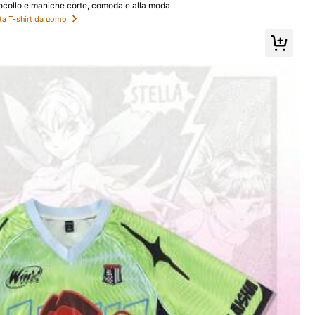
ocollo e maniche corte, comoda e alla moda
sta T-shirt da uomo
Tutti gli articoli
ento da notte
Gioielli & Orologi
Borse & Valigie