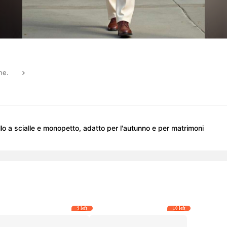
ne.
 a scialle e monopetto, adatto per l'autunno e per matrimoni
9 left
10 left