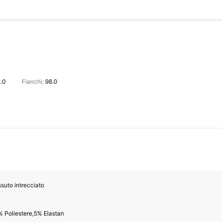
.0
Fianchi:
98.0
suto intrecciato
 Poliestere,5% Elastan