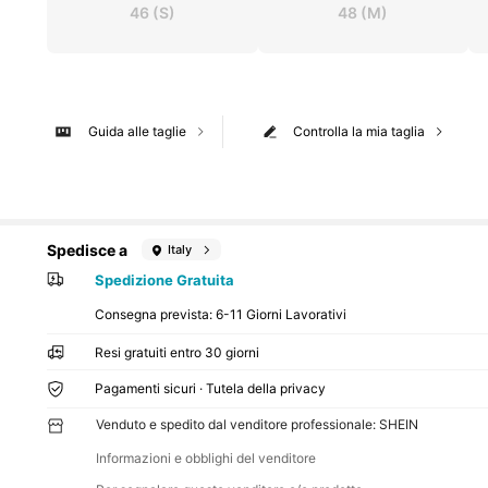
46
(S)
48
(M)
Guida alle taglie
Controlla la mia taglia
Spedisce a
Italy
Spedizione Gratuita
Consegna prevista:
6-11 Giorni Lavorativi
Resi gratuiti entro 30 giorni
Pagamenti sicuri · Tutela della privacy
Venduto e spedito dal venditore professionale: SHEIN
Informazioni e obblighi del venditore