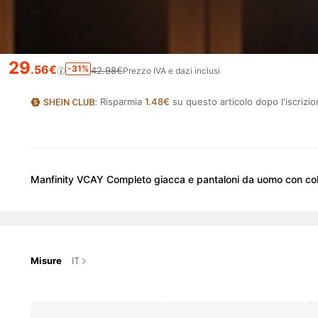
29
.56€
-31%
42.98€
Prezzo IVA e dazi inclusi
Risparmia
1.48€
su questo articolo dopo l'iscrizio
Manfinity VCAY Completo giacca e pantaloni da uomo con collo
Misure
IT