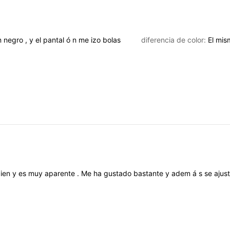
n
negro
,
y
el
pantal
ó
n
me
izo
bolas
diferencia de color:
El
mis
ien
y
es
muy
aparente
.
Me
ha
gustado
bastante
y
adem
á
s
se
ajus