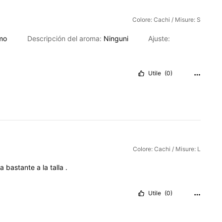
Colore: Cachi / Misure: S
mo
Descripción del aroma:
Ninguni
Ajuste:
Utile
(0)
Colore: Cachi / Misure: L
ta
bastante
a
la
talla
.
Utile
(0)