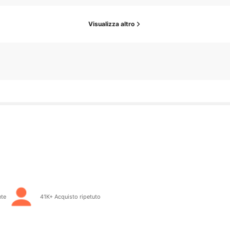
Visualizza altro
nte
41K+ Acquisto ripetuto