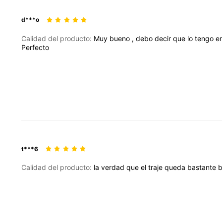
d***o
Calidad del producto:
Muy
bueno
,
debo
decir
que
lo
tengo
e
Perfecto
t***6
Calidad del producto:
la
verdad
que
el
traje
queda
bastante
b