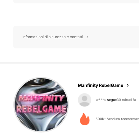
Informazioni di sicurezza e contatti
49K Follower
4.79
Manfinity RebelGame
h***3
sta navigando
49K Follower
4.79
500K+ Venduto recenteme