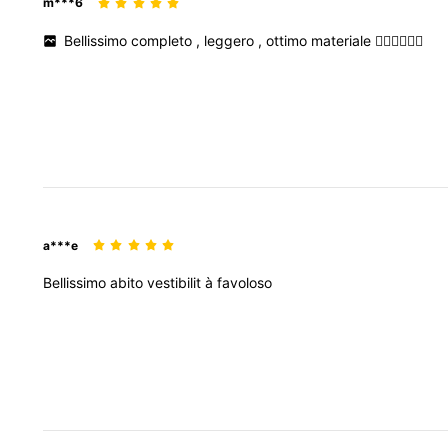
m***6
Bellissimo
completo
,
leggero
,
ottimo
materiale
👍🏼👍🏼👍🏼
a***e
Bellissimo
abito
vestibilit
à
favoloso