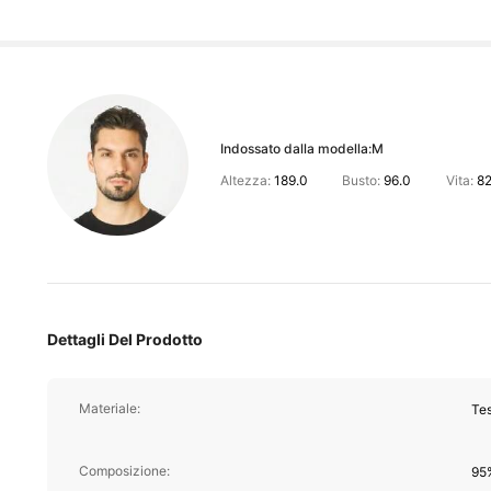
Indossato dalla modella:
M
Altezza:
189.0
Busto:
96.0
Vita:
82
Dettagli Del Prodotto
Materiale:
Tes
Composizione:
95%