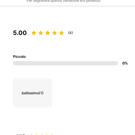
Per segnalare questo venditore e/o prodotto
5.00
(4)
Piccolo
0%
bellissimo
(1)