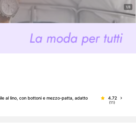
Generato dall'IA
1/8
e al lino, con bottoni e mezzo-patta, adatto
4.72
(11)