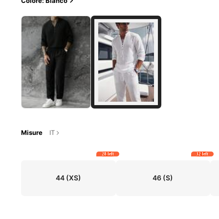
Colore: Bianco
Misure
IT
28 left
32 left
44
(XS)
46
(S)