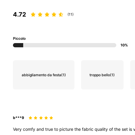
4.72
(11)
Piccolo
10%
abbigliamento da festa
(1)
troppo bello
(1)
b***9
Very
comfy
and
true
to
picture
the
fabric
quality
of
the
set
is