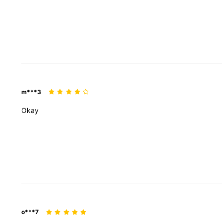
m***3
Okay
o***7