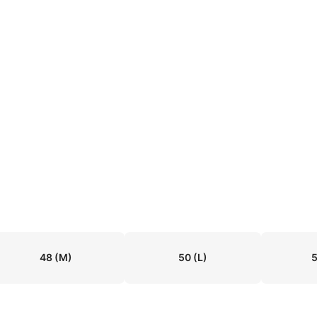
48
(M)
50
(L)