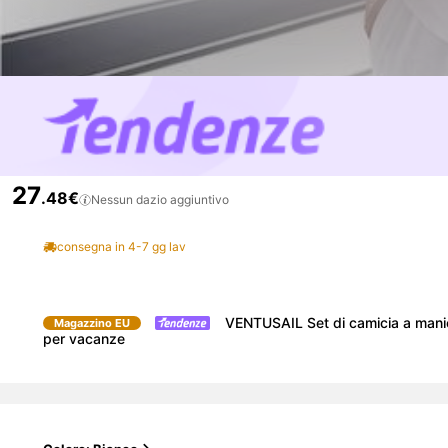
Generato dall'IA
27
.48€
Nessun dazio aggiuntivo
consegna in 4-7 gg lav
VENTUSAIL Set di camicia a manich
Magazzino EU
per vacanze