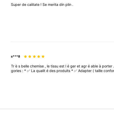
Super
de
calitate
!
Se
merita
din
plin
.
s***8
Tr
è
s
belle
chemise
,
le
tissu
est
l
é
ger
et
agr
é
able
à
porter
gories
:
*
✅
La
qualit
é
des
produits
*
✅
Adapter
(
taille
conf