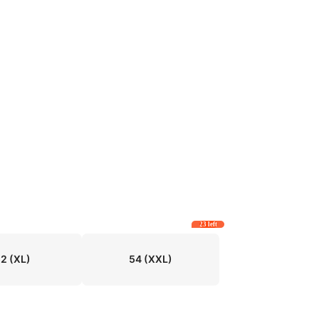
23 left
52
(XL)
54
(XXL)