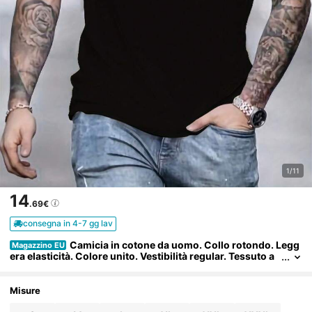
1/11
14
.69€
consegna in 4-7 gg lav
Camicia in cotone da uomo. Collo rotondo. Legg
Magazzino EU
era elasticità. Colore unito. Vestibilità regular. Tessuto a
maglia. Per equipaggiamento di base per tutte le stagioni.
Misure