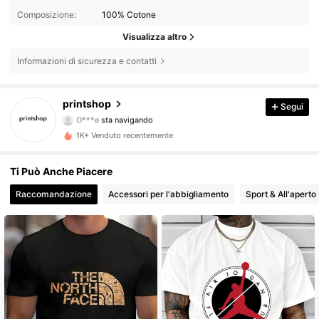
Composizione:
100% Cotone
Visualizza altro
Informazioni di sicurezza e contatti
127 Follower
4.65
printshop
Segui
O***e
sta navigando
127 Follower
4.65
1K+ Venduto recentemente
127 Follower
4.65
Ti Può Anche Piacere
127 Follower
4.65
Raccomandazione
Accessori per l'abbigliamento
Sport & All'aperto
127 Follower
4.65
127 Follower
4.65
127 Follower
4.65
127 Follower
4.65