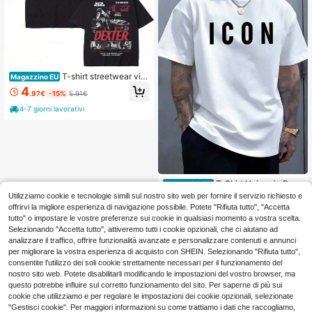
T-shirt streetwear vint
Magazzino EU
age da uomo in 100% puro cotone,
4
.97€
-15%
5.91€
con stampa streetwear, girocollo, m
aniche corte, traspirante, ideale per
4-7 giorni lavorativi
sport e tempo libero, perfetta per l'e
state, come regalo per la festa del p
apà o la laurea.
T-Shirt Unisex in Puro
Magazzino EU
Cotone Outfit Concert per Uomo e
4
Utilizziamo cookie e tecnologie simili sul nostro sito web per fornire il servizio richiesto e
.99€
Donna, Peso Massimo 200 G/M², T
offrirvi la migliore esperienza di navigazione possibile. Potete "Rifiuta tutto", "Accetta
-Shirt con Grafica Minimalista a Let
4-7 giorni lavorativi
tutto" o impostare le vostre preferenze sui cookie in qualsiasi momento a vostra scelta.
tere ICON, Morbida e Traspirante pe
Selezionando "Accetta tutto", attiveremo tutti i cookie opzionali, che ci aiutano ad
r Abbigliame
analizzare il traffico, offrire funzionalità avanzate e personalizzare contenuti e annunci
per migliorare la vostra esperienza di acquisto con SHEIN. Selezionando "Rifiuta tutto",
consentite l'utilizzo dei soli cookie strettamente necessari per il funzionamento del
nostro sito web. Potete disabilitarli modificando le impostazioni del vostro browser, ma
questo potrebbe influire sul corretto funzionamento del sito. Per saperne di più sui
cookie che utilizziamo e per regolare le impostazioni dei cookie opzionali, selezionate
"Gestisci cookie". Per maggiori informazioni su come trattiamo i dati che raccogliamo,