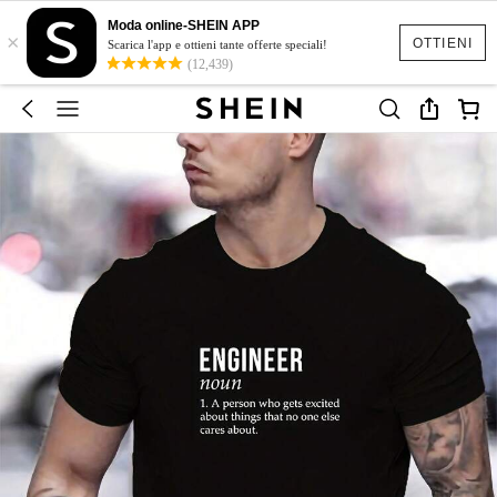
Moda online-SHEIN APP
×
OTTIENI
Scarica l'app e ottieni tante offerte speciali!
(12,439)