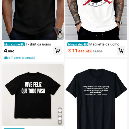
127 Follower
4.65
127 Follower
4.65
127 Follower
4.65
T-shirt da uomo
Magliette da uomo
Magazzino EU
Magazzino EU
11
4
.64€
-6%
12.50€
.99€
4-7 giorni lavorativi
12