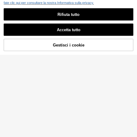
fate clic qui per consultare la nostra Informativa sulla privacy.
Rifiuta tutto
Accetta tutto
Gestisci i cookie
COMPRA ORA
AGGIUNGI AL CARRELLO