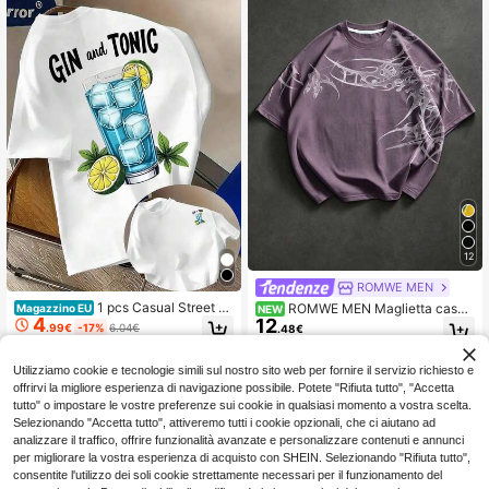
12
ROMWE MEN
1 pcs Casual Street St
ROMWE MEN Maglietta casua
Magazzino EU
NEW
4
yle 100% Cotton Men Crew Neck S
12
l da uomo con stampa gotica, giroc
.99€
-17%
6.04€
.48€
hort Sleeve T-Shirt, Gin Tonic Lette
ollo e maniche corte
r Print Machine Washable Tee For D
aily Indoor Outdoor, Spring Summer
Utilizziamo cookie e tecnologie simili sul nostro sito web per fornire il servizio richiesto e
Leisure Basic Top
offrirvi la migliore esperienza di navigazione possibile. Potete "Rifiuta tutto", "Accetta
tutto" o impostare le vostre preferenze sui cookie in qualsiasi momento a vostra scelta.
Selezionando "Accetta tutto", attiveremo tutti i cookie opzionali, che ci aiutano ad
analizzare il traffico, offrire funzionalità avanzate e personalizzare contenuti e annunci
per migliorare la vostra esperienza di acquisto con SHEIN. Selezionando "Rifiuta tutto",
consentite l'utilizzo dei soli cookie strettamente necessari per il funzionamento del