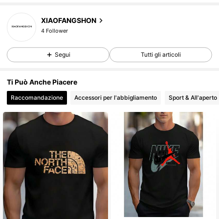
4 Follower
XIAOFANGSHON
4 Follower
4 Follower
Segui
Tutti gli articoli
4 Follower
4 Follower
Ti Può Anche Piacere
Raccomandazione
Accessori per l'abbigliamento
Sport & All'aperto