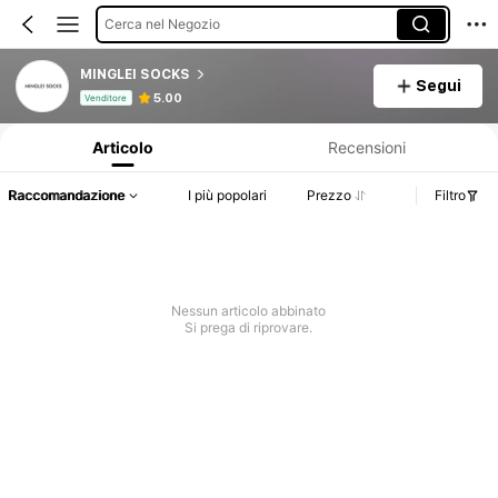
Cerca nel Negozio
MINGLEI SOCKS
Segui
Informazioni sul prodotto: Comunicazione del prezzo, dettagli su vendite e disponibilità.
5.00
Venditore
Articolo
Recensioni
Raccomandazione
I più popolari
Prezzo
Filtro
Nessun articolo abbinato
Si prega di riprovare.