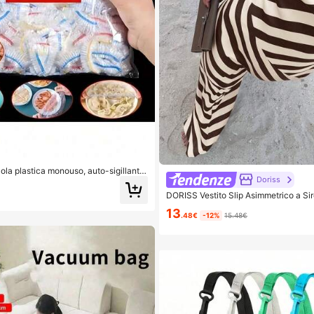
ola plastica monouso, auto-sigillante
Doriss
 conservazione degli alimenti, adatta p
e e piatti, uso domestico.
DORISS Vestito Slip Asimmetrico a Sir
vo, Vestito Maxi a Righe Colorblock S
13
tfit Elegante Casual Stile Street
.48€
-12%
15.48€