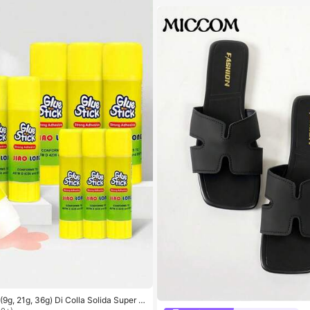
2/1, Essenziali estivi
(9g, 21g, 36g) Di Colla Solida Super R
ugatura Rapida, Alta Viscosità, Adatti