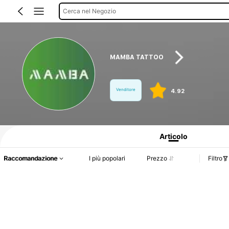
Cerca nel Negozio
MAMBA TATTOO
Venditore
4.92
Informazioni sul prodotto: Comunicazione del prezzo, dettagli su vendite e dispo
Articolo
Raccomandazione
I più popolari
Prezzo
Filtro