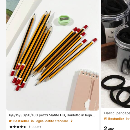
Elastici per cape
6/8/15/30/50/100 pezzi Matite HB, Barilotto in legno
er capelli, acces
#1 Bestseller
di pioppo a righe gialle, Punta media 0,7mm, Durezza
#1 Bestseller
in Legna Matite standard
itness e sport, 
HB - Ideali per studenti e uso in ufficio, Ritorno a scuo
per estate, vac
(1000+)
la
2
.48€