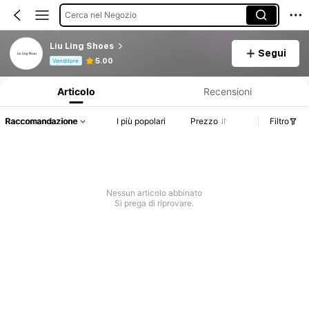
Cerca nel Negozio
Liu Ling Shoes
Segui
Informazioni sul prodotto: Comunicazione del prezzo, dettagli su vendite e disponibilità.
5.00
Venditore
Articolo
Recensioni
Raccomandazione
I più popolari
Prezzo
Filtro
Nessun articolo abbinato
Si prega di riprovare.