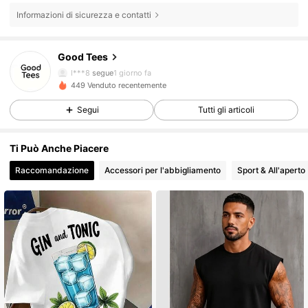
Informazioni di sicurezza e contatti
44 Follower
4.83
Good Tees
44 Follower
4.83
l***8
segue
1 giorno fa
449 Venduto recentemente
44 Follower
4.83
Segui
Tutti gli articoli
44 Follower
4.83
Ti Può Anche Piacere
44 Follower
4.83
Raccomandazione
Accessori per l'abbigliamento
Sport & All'aperto
44 Follower
4.83
44 Follower
4.83
44 Follower
4.83
44 Follower
4.83