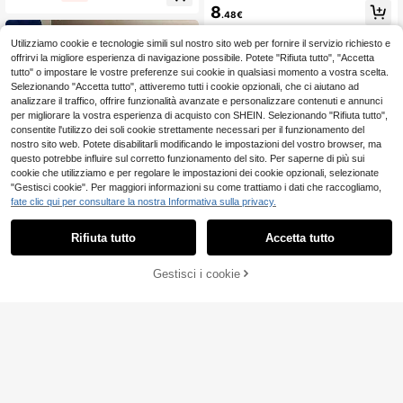
a da uomo con slogan a lettere, ada
8
comoda, ideale per sport, streetwea
.48€
tta per l'uso quotidiano, moda casu
r, weekend,
al semplice
Utilizziamo cookie e tecnologie simili sul nostro sito web per fornire il servizio richiesto e
offrirvi la migliore esperienza di navigazione possibile. Potete "Rifiuta tutto", "Accetta
tutto" o impostare le vostre preferenze sui cookie in qualsiasi momento a vostra scelta.
Selezionando "Accetta tutto", attiveremo tutti i cookie opzionali, che ci aiutano ad
analizzare il traffico, offrire funzionalità avanzate e personalizzare contenuti e annunci
per migliorare la vostra esperienza di acquisto con SHEIN. Selezionando "Rifiuta tutto",
consentite l'utilizzo dei soli cookie strettamente necessari per il funzionamento del
nostro sito web. Potete disabilitarli modificando le impostazioni del vostro browser, ma
questo potrebbe influire sul corretto funzionamento del sito. Per saperne di più sui
cookie che utilizziamo e per regolare le impostazioni dei cookie opzionali, selezionate
"Gestisci cookie". Per maggiori informazioni su come trattiamo i dati che raccogliamo,
fate clic qui per consultare la nostra Informativa sulla privacy.
Rifiuta tutto
Accetta tutto
Gestisci i cookie
COMPRA ORA
AGGIUNGI AL CARRELLO
T-shirt estiva ampia: T
Magazzino EU
-shirt da uomo con logo dello yacht
6
Disney T-shirt di copp
Magazzino EU
.88€
-1%
6.99€
di Saint-Tropez stampato sul davan
ia Mickey & Minnie con sguardo a c
10
ti e sul retro, maglietta casual a man
.48€
4-7 giorni lavorativi
uore, rosa cartoon, outfit da appunt
iche corte con scollo rotondo, adatt
amento per coppie, adatta per la vit
a per l'uso q
a quotidiana e i parchi divertimento