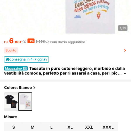
1/13
6
-1%
6.99€
.88€
Nessun dazio aggiuntivo
Da
Sconto
consegna in 4-7 gg lav
Tessuto in puro cotone leggero, morbido e dalla
Magazzino EU
vestibilità comoda, perfetto per rilassarsi a casa, per i pic
nic in spiaggia e per brevi viaggi. Il design fresco e dipint
o a mano,
Colore: Bianco
Misure
S
M
L
XL
XXL
XXXL