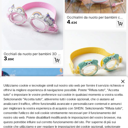
Occhialini da nuoto per bambini con
4
ampia visuale e grande montatura c
.43€
on tappi per le orecchie integrati -
Occhialini da nuoto per bambini anti
-appannamento e impermeabili, 7 c
olori, Ritorno a scuola
Occhiali da nuoto per bambini 3D c
3
on simpatici animali cartoni animati,
.89€
anti-appannamento, anti-UV, como
di in morbido silicone, con cinturino
regolabile, a tenuta stagna, unisex p
er ragazzi e ragazze
Utilizziamo cookie e tecnologie simili sul nostro sito web per fornire il servizio richiesto e
offrirvi la migliore esperienza di navigazione possibile. Potete "Rifiuta tutto", "Accetta
tutto" o impostare le vostre preferenze sui cookie in qualsiasi momento a vostra scelta.
Occhialini da nuoto per bambini con
Selezionando "Accetta tutto", attiveremo tutti i cookie opzionali, che ci aiutano ad
simpatici animali cartoni animati, an
39 left
analizzare il traffico, offrire funzionalità avanzate e personalizzare contenuti e annunci
tiappannamento, protezione UV, cin
3
.91€
per migliorare la vostra esperienza di acquisto con SHEIN. Selezionando "Rifiuta tutto",
turino regolabile, impermeabili, per r
agazzi e ragazze, ritorno a scuola
consentite l'utilizzo dei soli cookie strettamente necessari per il funzionamento del
nostro sito web. Potete disabilitarli modificando le impostazioni del vostro browser, ma
questo potrebbe influire sul corretto funzionamento del sito. Per saperne di più sui
cookie che utilizziamo e per regolare le impostazioni dei cookie opzionali, selezionate